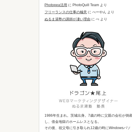
Photopea活用
に
PhotoQuill Team
より
フリーランスの仕事の極意
に
べーやん
より
ぬるま湯塾の講師が凄い理由
に
べ
より
1986年生まれ。茨城出身。7歳の時に父親の会社が倒
し、借金地獄のホームレスとなる。
その後、祖父母に引き取られ12歳の時にWindowsパソ