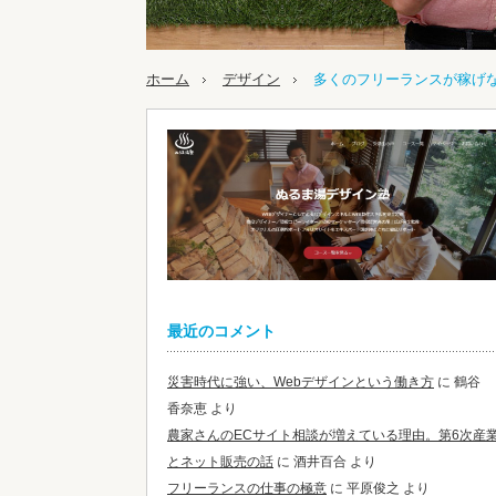
ホーム
デザイン
多くのフリーランスが稼げ
最近のコメント
災害時代に強い、Webデザインという働き方
に
鶴谷
香奈恵
より
農家さんのECサイト相談が増えている理由。第6次産
とネット販売の話
に
酒井百合
より
フリーランスの仕事の極意
に
平原俊之
より