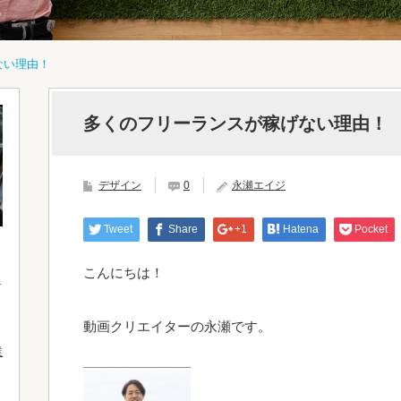
ない理由！
多くのフリーランスが稼げない理由！
デザイン
0
永瀬エイジ
Tweet
Share
+1
Hatena
Pocket
こんにちは！
動画クリエイターの永瀬です。
業