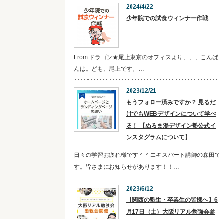
2024/4/22
少年院での試食ウィンナー作戦
From:ドラゴン★尾上東京のオフィスより、、、こんば
んは。ども、尾上です。…
2023/12/21
​​もうフォロー済みですか？ 見るだ
けでもWEBデザインについて学べ
る！ 【ぬるま湯デザイン塾公式イ
ンスタグラムについて】
日々の学習お疲れ様です＾＾エキスパート講師の森田
す。皆さまにお知らせがあります！！…
2023/6/12
【関西の塾生・卒業生の皆様へ】6
月17日（土）大阪リアル勉強会参