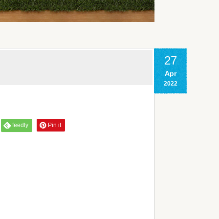
27
Apr
2022
feedly
Pin it