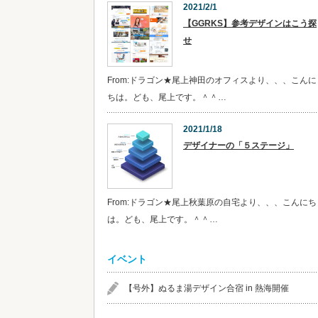
2021/2/1
【GGRKS】参考デザインはこう探
せ
From:ドラゴン★尾上神田のオフィスより、、、こんに
ちは。ども、尾上です。＾＾…
2021/1/18
デザイナーの「５ステージ」
From:ドラゴン★尾上秋葉原の自宅より、、、こんにち
は。ども、尾上です。＾＾…
イベント
【号外】ぬるま湯デザイン合宿 in 熱海開催