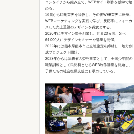
コンをイチから組み立て、WEBサイト制作を独学で始
める。
16歳から印刷業界を経験し、その後WEB業界に転身。
WEBマーケティングを実践で学び、反応率にフォーカ
スした売上重視のデザインを得意とする。
2020年にデザイン塾を創業し、世界23ヵ国、延べ
64,000人にデザインセミナーや講座を開催。
2022年には熊本県熊本市と立地協定を締結し、地方創
成プロジェクト開始。
2023年からは法務省の委託事業として、全国少年院の
職業訓練として民間初となるWEB制作講座を開始し、
子供たちの社会復帰支援にも尽力している。