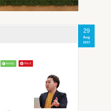
29
Aug
2023
feedly
Pin it