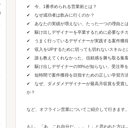
！
✔ 今、1番求められる営業術とは？
梅
✔ なぜ成功者は飲みに行くのか？
✔ あなたの実績が増えない、たった一つの理由と
✔ 駆け出しデザイナーを卒業するために必要なチ
✔ うまく行っているデザイナーが実践する案件獲
✔ 収入をUPするために切っても切れないスキルと
✔ 誰も教えてくれなかった、信頼感を勝ち取る集
✔ 駆け出しデザイナーの99%が知らない、受注率
✔ 短時間で案件獲得を目指すための正しい学習方
✔ なぜ、ダメダメデザイナーが最高月収賞を受賞
か？
など、オフライン営業についてご紹介して行きます
もし、「あ、これ自分だ。。。！」と思われた方は