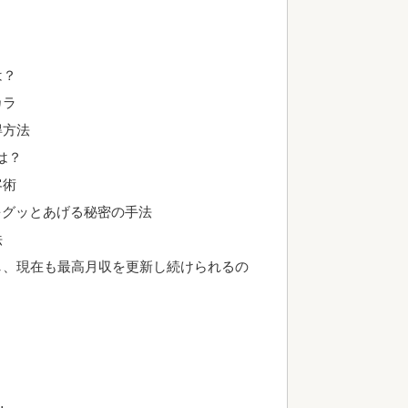
は？
カラ
得方法
は？
客術
をグッとあげる秘密の手法
法
し、現在も最高月収を更新し続けられるの
。
…