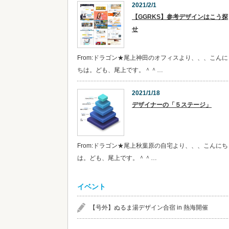
2021/2/1
【GGRKS】参考デザインはこう探
せ
From:ドラゴン★尾上神田のオフィスより、、、こんに
ちは。ども、尾上です。＾＾…
2021/1/18
デザイナーの「５ステージ」
From:ドラゴン★尾上秋葉原の自宅より、、、こんにち
は。ども、尾上です。＾＾…
イベント
【号外】ぬるま湯デザイン合宿 in 熱海開催