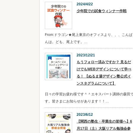
2024/4/22
少年院での試食ウィンナー作戦
From:ドラゴン★尾上東京のオフィスより、、、こんば
んは。ども、尾上です。…
2023/12/21
​​もうフォロー済みですか？ 見るだ
けでもWEBデザインについて学べ
る！ 【ぬるま湯デザイン塾公式イ
ンスタグラムについて】
日々の学習お疲れ様です＾＾エキスパート講師の森田
す。皆さまにお知らせがあります！！…
2023/6/12
【関西の塾生・卒業生の皆様へ】6
月17日（土）大阪リアル勉強会参