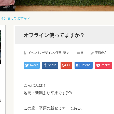
ライン使ってますか？
オフライン使ってますか？
イベント
,
デザイン
,
仕事
,
稼ぐ
0
平原俊之
Tweet
Share
+1
Hatena
Pocket
こんばんは！
地元・新潟より平原です(^^)
業
この度、平原の新セミナーである、