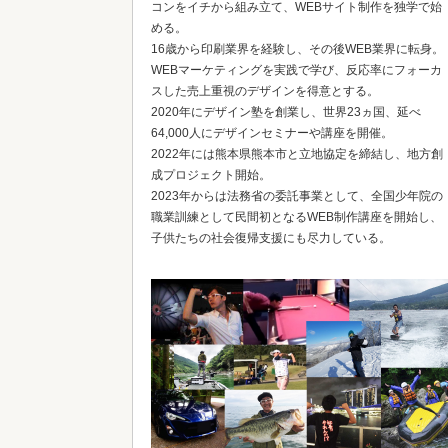
コンをイチから組み立て、WEBサイト制作を独学で始
める。
16歳から印刷業界を経験し、その後WEB業界に転身。
WEBマーケティングを実践で学び、反応率にフォーカ
スした売上重視のデザインを得意とする。
2020年にデザイン塾を創業し、世界23ヵ国、延べ
64,000人にデザインセミナーや講座を開催。
2022年には熊本県熊本市と立地協定を締結し、地方創
成プロジェクト開始。
2023年からは法務省の委託事業として、全国少年院の
職業訓練として民間初となるWEB制作講座を開始し、
子供たちの社会復帰支援にも尽力している。