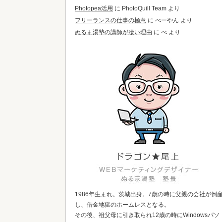
Photopea活用
に
PhotoQuill Team
より
フリーランスの仕事の極意
に
べーやん
より
ぬるま湯塾の講師が凄い理由
に
べ
より
1986年生まれ。茨城出身。7歳の時に父親の会社が倒
し、借金地獄のホームレスとなる。
その後、祖父母に引き取られ12歳の時にWindowsパソ