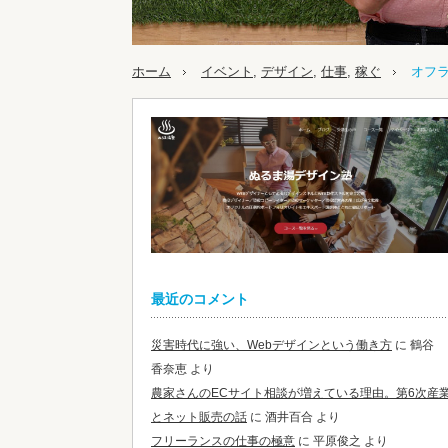
ホーム
イベント
,
デザイン
,
仕事
,
稼ぐ
オフ
最近のコメント
災害時代に強い、Webデザインという働き方
に
鶴谷
香奈恵
より
農家さんのECサイト相談が増えている理由。第6次産
とネット販売の話
に
酒井百合
より
フリーランスの仕事の極意
に
平原俊之
より