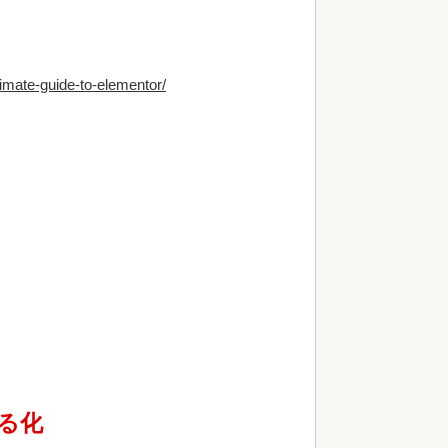
imate-guide-to-elementor/
る化