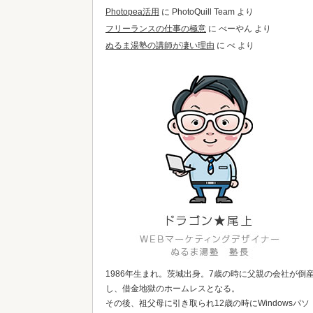
Photopea活用
に
PhotoQuill Team
より
フリーランスの仕事の極意
に
べーやん
より
ぬるま湯塾の講師が凄い理由
に
べ
より
1986年生まれ。茨城出身。7歳の時に父親の会社が倒
し、借金地獄のホームレスとなる。
その後、祖父母に引き取られ12歳の時にWindowsパソ