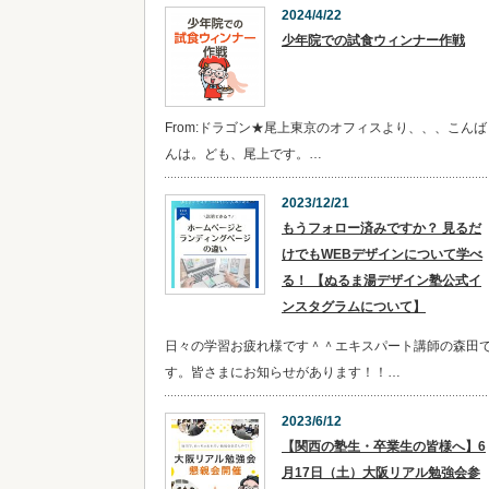
2024/4/22
少年院での試食ウィンナー作戦
From:ドラゴン★尾上東京のオフィスより、、、こんば
んは。ども、尾上です。…
2023/12/21
​​もうフォロー済みですか？ 見るだ
けでもWEBデザインについて学べ
る！ 【ぬるま湯デザイン塾公式イ
ンスタグラムについて】
日々の学習お疲れ様です＾＾エキスパート講師の森田
す。皆さまにお知らせがあります！！…
2023/6/12
【関西の塾生・卒業生の皆様へ】6
月17日（土）大阪リアル勉強会参