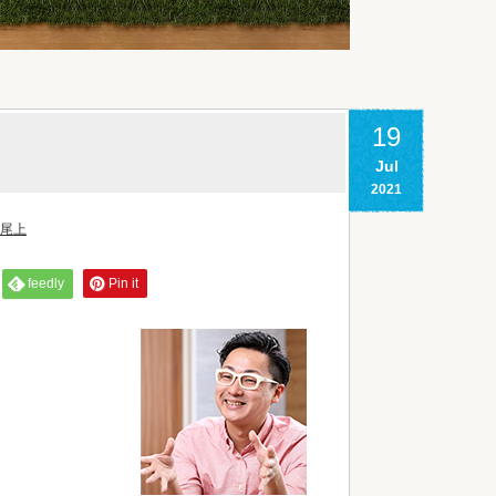
19
Jul
2021
 尾上
feedly
Pin it