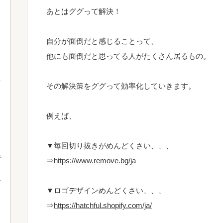
あとはググって解決！
自分が面倒だと感じることって、
他にも面倒だと思ってる人がたくさん居るもの。
その解決策をググって効率化していきます。
例えば、
▼毎回切り抜きがめんどくさい、、、
で
⇒
https://www.remove.bg/ja
▼ロゴデザインめんどくさい、、、
⇒
https://hatchful.shopify.com/ja/