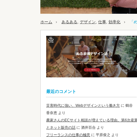
ホーム
あるある
,
デザイン
,
仕事
,
効率化
「
最近のコメント
災害時代に強い、Webデザインという働き方
に
鶴谷
香奈恵
より
農家さんのECサイト相談が増えている理由。第6次産
とネット販売の話
に
酒井百合
より
フリーランスの仕事の極意
に
平原俊之
より