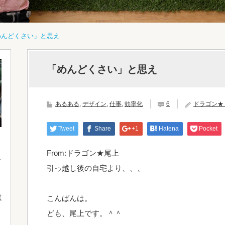
めんどくさい」と思え
「めんどくさい」と思え
あるある
,
デザイン
,
仕事
,
効率化
6
ドラゴン★
Tweet
Share
+1
Hatena
Pocket
From:ドラゴン★尾上
引っ越し後の自宅より、、、
業
こんばんは。
ども、尾上です。＾＾