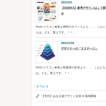
2021/2/1
【GGRKS】参考デザインはこう探
せ
From:ドラゴン★尾上神田のオフィスより、、、こんに
ちは。ども、尾上です。＾＾…
2021/1/18
デザイナーの「５ステージ」
From:ドラゴン★尾上秋葉原の自宅より、、、こんにち
は。ども、尾上です。＾＾…
イベント
【号外】ぬるま湯デザイン合宿 in 熱海開催