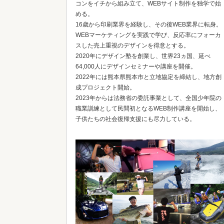
コンをイチから組み立て、WEBサイト制作を独学で始
める。
16歳から印刷業界を経験し、その後WEB業界に転身。
WEBマーケティングを実践で学び、反応率にフォーカ
スした売上重視のデザインを得意とする。
2020年にデザイン塾を創業し、世界23ヵ国、延べ
64,000人にデザインセミナーや講座を開催。
2022年には熊本県熊本市と立地協定を締結し、地方創
成プロジェクト開始。
2023年からは法務省の委託事業として、全国少年院の
職業訓練として民間初となるWEB制作講座を開始し、
子供たちの社会復帰支援にも尽力している。