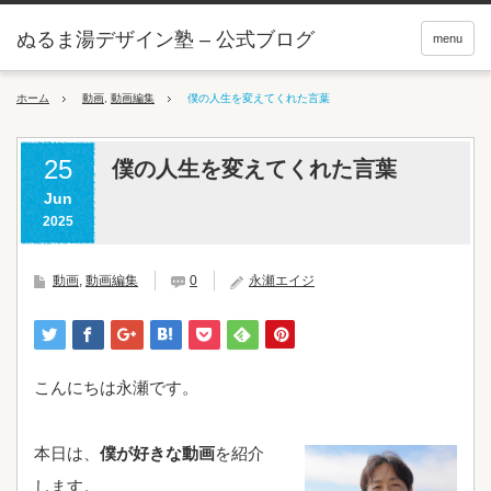
ぬるま湯デザイン塾 – 公式ブログ
menu
ホーム
動画
,
動画編集
僕の人生を変えてくれた言葉
25
僕の人生を変えてくれた言葉
Jun
2025
動画
,
動画編集
0
永瀬エイジ
こんにちは永瀬です。
本日は、
僕が好きな動画
を紹介
します。