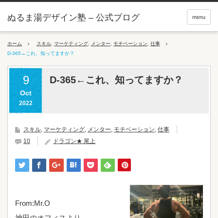
ぬるま湯デザイン塾 – 公式ブログ
menu
ホーム
スキル
,
マーケティング
,
メンター
,
モチベーション
,
仕事
D-365←これ、知ってますか？
9
D-365←これ、知ってますか？
Oct
2022
スキル
,
マーケティング
,
メンター
,
モチベーション
,
仕事
10
ドラゴン★ 尾上
From:Mr.O
神田のオフィスより、、、