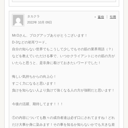
タカクラ
返信
引用
2022年 10月 09日
Mr.Oさん、ブログアップありがとうございます！
D-3などの初耳ワード。
自分の知らない世界でもこうして少しでもその筋の業界用語（？）
などを教えていただける事で、いつかクライアントにその筋の方が
いたらと思うと、是非身に着けておきたいワードでした！
悔しい気持ちからの向上心！
すごく力になると思います！
負けを知らない人より負けて強くなる人の方が強靭だと思います！
今後の活躍、期待してます！！！
①の内容についても数々の成功者達は必ず口にされてますね！どれ
だけ大事か身に染みます！その事を知るか知らないかでも大きな差