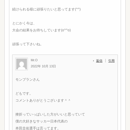
続けられる様に頑張りたいと思ってます(^^)
とにかく今は、
大会の結果をお待ちしています(o^^o)
頑張って下さいね。
Mr.O
返信
引用
2022年 10月 13日
モンブランさん
どもです。
コメントありがとうございます＾＾
挫折っていっぱいした方がいいと思っていて
僕の大好きなサッカー日本代表の
本田圭佑選手は言ってます。