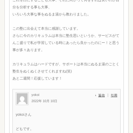
これを口にすることも大事、それに向かって何をすれば良いのか自
分を分析する事も大事、
いろいろ大事な事をぬるま湯から教わりました。
この塾に出会えて本当に感謝しています。
さらに今のカリキュラムは本当に塾生思いというか、サービスがて
んこ盛りで私が学習している時にあったら良かったのにー！と思う
事が多々あります。
カリキュラムはハードですが、サポートは本当にぬるま湯のごとく
塾生をぬくぬくさせてくれますね(笑)
あと二週間！応援しています！
yokoi
返信
引用
2022年 10月 10日
yokoiさん
どもです。