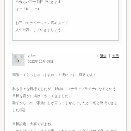
自分もパワー前回でいきます！
はっ！(にこっ)
お互いモチベーション高めあって
人生最高にしていきましょう！
yokoi
返信
引用
2022年 10月 09日
頑張ってらっしゃいますね～！凄いです。尊敬です！
私も甘々な目標でしたが、1年後ココナラでプラチナになるという
目標を密かに掲げてやってきました。
恥ずかしいので家族にしか言ってませんでしたが…何と達成できま
した(笑)
目標設定、大事ですよね。