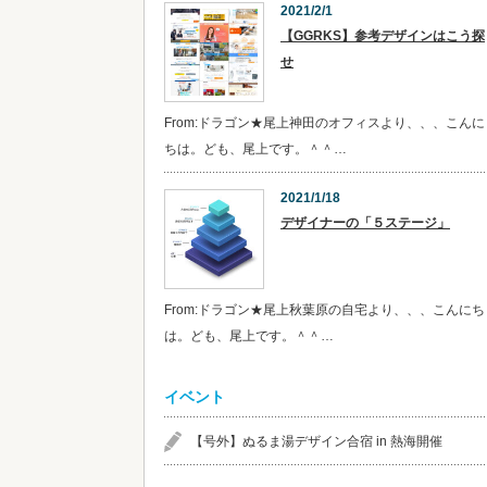
2021/2/1
【GGRKS】参考デザインはこう探
せ
From:ドラゴン★尾上神田のオフィスより、、、こんに
ちは。ども、尾上です。＾＾…
2021/1/18
デザイナーの「５ステージ」
From:ドラゴン★尾上秋葉原の自宅より、、、こんにち
は。ども、尾上です。＾＾…
イベント
【号外】ぬるま湯デザイン合宿 in 熱海開催