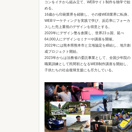
コンをイチから組み立て、WEBサイト制作を独学で始
める。
16歳から印刷業界を経験し、その後WEB業界に転身。
WEBマーケティングを実践で学び、反応率にフォーカ
スした売上重視のデザインを得意とする。
2020年にデザイン塾を創業し、世界23ヵ国、延べ
64,000人にデザインセミナーや講座を開催。
2022年には熊本県熊本市と立地協定を締結し、地方創
成プロジェクト開始。
2023年からは法務省の委託事業として、全国少年院の
職業訓練として民間初となるWEB制作講座を開始し、
子供たちの社会復帰支援にも尽力している。