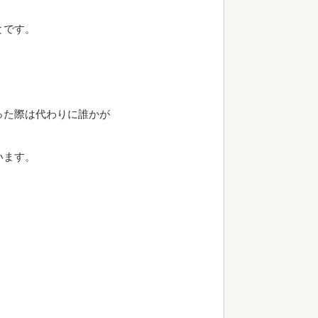
とです。
った際は代わりに誰かが
います。
、