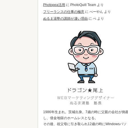
Photopea活用
に
PhotoQuill Team
より
フリーランスの仕事の極意
に
べーやん
より
ぬるま湯塾の講師が凄い理由
に
べ
より
1986年生まれ。茨城出身。7歳の時に父親の会社が倒
し、借金地獄のホームレスとなる。
その後、祖父母に引き取られ12歳の時にWindowsパソ