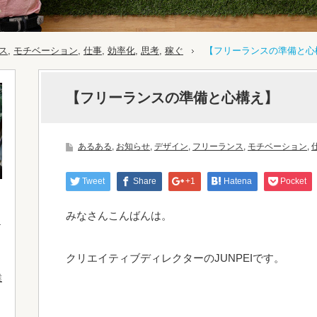
ス
,
モチベーション
,
仕事
,
効率化
,
思考
,
稼ぐ
【フリーランスの準備と心
【フリーランスの準備と心構え】
あるある
,
お知らせ
,
デザイン
,
フリーランス
,
モチベーション
,
Tweet
Share
+1
Hatena
Pocket
みなさんこんばんは。
クリエイティブディレクターのJUNPEIです。
業