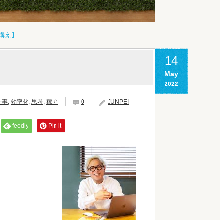
構え】
14
May
2022
仕事
,
効率化
,
思考
,
稼ぐ
0
JUNPEI
feedly
Pin it