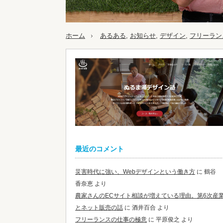
ホーム
あるある
,
お知らせ
,
デザイン
,
フリーラン
最近のコメント
災害時代に強い、Webデザインという働き方
に
鶴谷
香奈恵
より
農家さんのECサイト相談が増えている理由。第6次産
とネット販売の話
に
酒井百合
より
フリーランスの仕事の極意
に
平原俊之
より