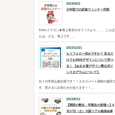
2024/4/22
少年院での試食ウィンナー作戦
From:ドラゴン★尾上東京のオフィスより、、、こんば
んは。ども、尾上です。…
2023/12/21
​​もうフォロー済みですか？ 見るだ
けでもWEBデザインについて学べ
る！ 【ぬるま湯デザイン塾公式イ
ンスタグラムについて】
日々の学習お疲れ様です＾＾エキスパート講師の森田
す。皆さまにお知らせがあります！！…
2023/6/12
【関西の塾生・卒業生の皆様へ】6
月17日（土）大阪リアル勉強会参