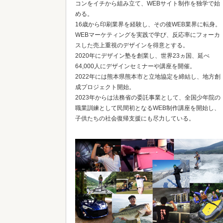
コンをイチから組み立て、WEBサイト制作を独学で始
める。
16歳から印刷業界を経験し、その後WEB業界に転身。
WEBマーケティングを実践で学び、反応率にフォーカ
スした売上重視のデザインを得意とする。
2020年にデザイン塾を創業し、世界23ヵ国、延べ
64,000人にデザインセミナーや講座を開催。
2022年には熊本県熊本市と立地協定を締結し、地方創
成プロジェクト開始。
2023年からは法務省の委託事業として、全国少年院の
職業訓練として民間初となるWEB制作講座を開始し、
子供たちの社会復帰支援にも尽力している。