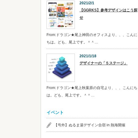
2021/2/1
【GGRKS】参考デザインはこう探
せ
From:ドラゴン★尾上神田のオフィスより、、、こんに
ちは。ども、尾上です。＾＾…
2021/1/18
デザイナーの「５ステージ」
From:ドラゴン★尾上秋葉原の自宅より、、、こんにち
は。ども、尾上です。＾＾…
イベント
【号外】ぬるま湯デザイン合宿 in 熱海開催