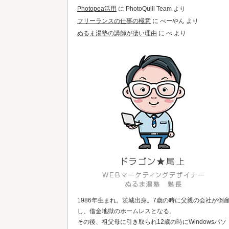
Photopea活用
に
PhotoQuill Team
より
フリーランスの仕事の極意
に
べーやん
より
ぬるま湯塾の講師が凄い理由
に
べ
より
1986年生まれ。茨城出身。7歳の時に父親の会社が倒
し、借金地獄のホームレスとなる。
その後、祖父母に引き取られ12歳の時にWindowsパソ