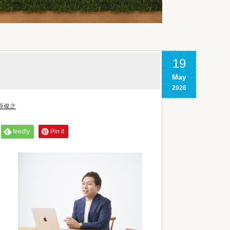
19
May
2026
原俊之
feedly
Pin it