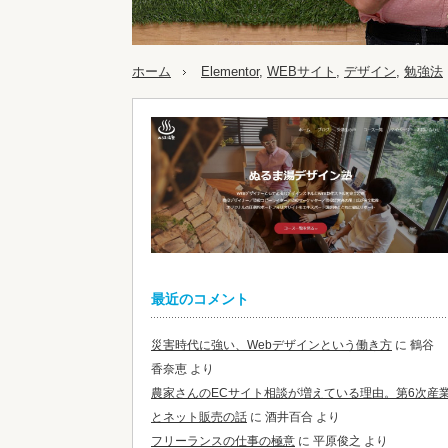
ホーム
Elementor
,
WEBサイト
,
デザイン
,
勉強法
最近のコメント
災害時代に強い、Webデザインという働き方
に
鶴谷
香奈恵
より
農家さんのECサイト相談が増えている理由。第6次産
とネット販売の話
に
酒井百合
より
フリーランスの仕事の極意
に
平原俊之
より