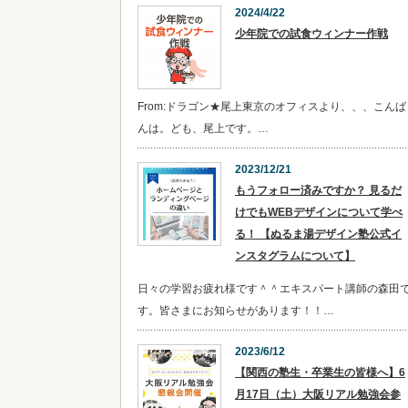
2024/4/22
少年院での試食ウィンナー作戦
From:ドラゴン★尾上東京のオフィスより、、、こんば
んは。ども、尾上です。…
2023/12/21
​​もうフォロー済みですか？ 見るだ
けでもWEBデザインについて学べ
る！ 【ぬるま湯デザイン塾公式イ
ンスタグラムについて】
日々の学習お疲れ様です＾＾エキスパート講師の森田
す。皆さまにお知らせがあります！！…
2023/6/12
【関西の塾生・卒業生の皆様へ】6
月17日（土）大阪リアル勉強会参