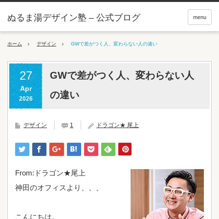
ぬるま湯デザイン塾 – 公式ブログ
menu
ホーム
デザイン
GWで差がつく人、変わらない人の違い
27
GWで差がつく人、変わらない人
Apr
の違い
2026
デザイン
1
ドラゴン★ 尾上
From:ドラゴン★尾上
神田のオフィスより、、、
こんにちは。