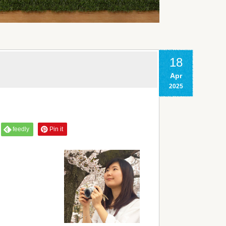
18
Apr
2025
feedly
Pin it