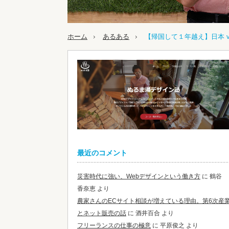
ホーム
あるある
【帰国して１年越え】日本 v
最近のコメント
災害時代に強い、Webデザインという働き方
に
鶴谷
香奈恵
より
農家さんのECサイト相談が増えている理由。第6次産
とネット販売の話
に
酒井百合
より
フリーランスの仕事の極意
に
平原俊之
より