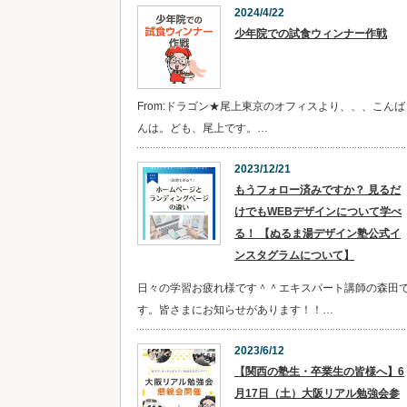
2024/4/22
少年院での試食ウィンナー作戦
From:ドラゴン★尾上東京のオフィスより、、、こんば
んは。ども、尾上です。…
2023/12/21
​​もうフォロー済みですか？ 見るだ
けでもWEBデザインについて学べ
る！ 【ぬるま湯デザイン塾公式イ
ンスタグラムについて】
日々の学習お疲れ様です＾＾エキスパート講師の森田
す。皆さまにお知らせがあります！！…
2023/6/12
【関西の塾生・卒業生の皆様へ】6
月17日（土）大阪リアル勉強会参