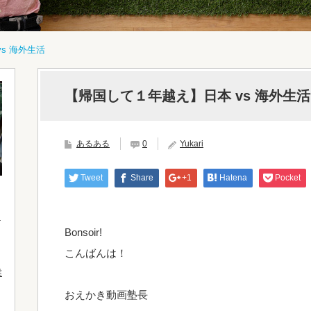
s 海外生活
【帰国して１年越え】日本 vs 海外生活
あるある
0
Yukari
Tweet
Share
+1
Hatena
Pocket
Bonsoir!
こんばんは！
業
おえかき動画塾長