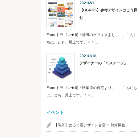
2021/2/1
【GGRKS】参考デザインはこう探
せ
From:ドラゴン★尾上神田のオフィスより、、、こんに
ちは。ども、尾上です。＾＾…
2021/1/18
デザイナーの「５ステージ」
From:ドラゴン★尾上秋葉原の自宅より、、、こんにち
は。ども、尾上です。＾＾…
イベント
【号外】ぬるま湯デザイン合宿 in 熱海開催