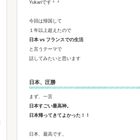
Yukariです＾＾
今回は帰国して
１年以上超えたので
日本 vs フランスでの生活
と言うテーマで
話してみたいと思います
日本、圧勝
まず、一言
日本すごい最高神。
日本帰ってきてよかった！！
産
日本、最高です。