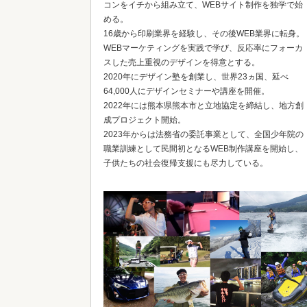
コンをイチから組み立て、WEBサイト制作を独学で始
める。
16歳から印刷業界を経験し、その後WEB業界に転身。
WEBマーケティングを実践で学び、反応率にフォーカ
スした売上重視のデザインを得意とする。
2020年にデザイン塾を創業し、世界23ヵ国、延べ
64,000人にデザインセミナーや講座を開催。
2022年には熊本県熊本市と立地協定を締結し、地方創
成プロジェクト開始。
2023年からは法務省の委託事業として、全国少年院の
職業訓練として民間初となるWEB制作講座を開始し、
子供たちの社会復帰支援にも尽力している。