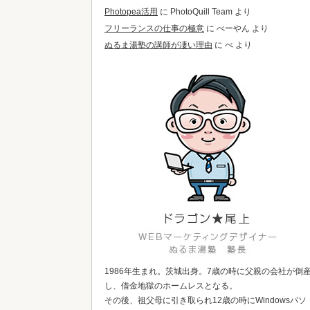
Photopea活用
に
PhotoQuill Team
より
フリーランスの仕事の極意
に
べーやん
より
ぬるま湯塾の講師が凄い理由
に
べ
より
1986年生まれ。茨城出身。7歳の時に父親の会社が倒
し、借金地獄のホームレスとなる。
その後、祖父母に引き取られ12歳の時にWindowsパソ