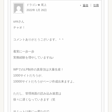
ドラゴン★ 尾上
返信
引用
2022年 1月 26日
umiさん
チャオ！
コメントありがとうございます。＾＾
着実に一歩一歩
実務経験を増やしていますね♪
WPでのLP制作の真骨頂は大量生産！
1000サイトだろうが、
10000サイトだろうがページ作成出来ますよ。
ただし、管理画面の読み込み速度は
徐々に遅くなっていきます（笑
サミットは年に一度なので、