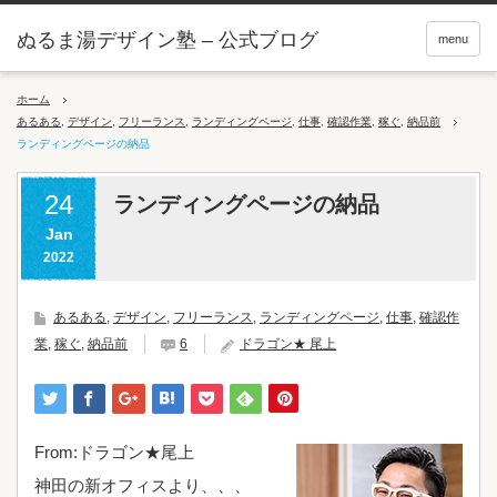
ぬるま湯デザイン塾 – 公式ブログ
menu
ホーム
あるある
,
デザイン
,
フリーランス
,
ランディングページ
,
仕事
,
確認作業
,
稼ぐ
,
納品前
ランディングページの納品
24
ランディングページの納品
Jan
2022
あるある
,
デザイン
,
フリーランス
,
ランディングページ
,
仕事
,
確認作
業
,
稼ぐ
,
納品前
6
ドラゴン★ 尾上
From:ドラゴン★尾上
神田の新オフィスより、、、