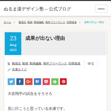
ぬるま湯デザイン塾 – 公式ブログ
menu
ホーム
勉強法
,
動画
,
動画編集
,
海外フリーランス
,
目標達成
成果が出ない理由
23
成果が出ない理由
Aug
2023
勉強法
,
動画
,
動画編集
,
海外フリーランス
,
目標達成
0
永瀬エイジ
大谷翔平の試合をそろそろ
見に行こうと思っている永瀬です。