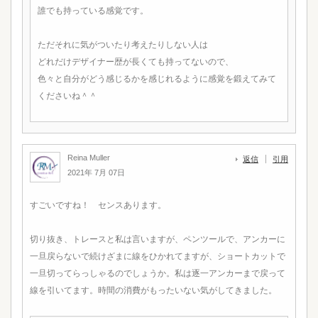
誰でも持っている感覚です。
ただそれに気がついたり考えたりしない人は
どれだけデザイナー歴が長くても持ってないので、
色々と自分がどう感じるかを感じれるように感覚を鍛えてみて
くださいね＾＾
Reina Muller
返信
引用
2021年 7月 07日
すごいですね！ センスあります。
切り抜き、トレースと私は言いますが、ペンツールで、アンカーに
一旦戻らないで続けざまに線をひかれてますが、ショートカットで
一旦切ってらっしゃるのでしょうか。私は逐一アンカーまで戻って
線を引いてます。時間の消費がもったいない気がしてきました。