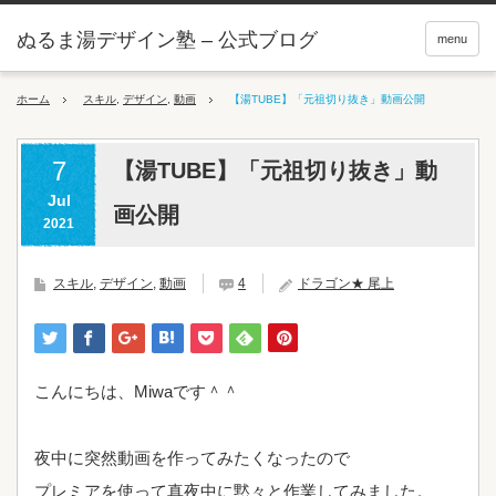
ぬるま湯デザイン塾 – 公式ブログ
menu
ホーム
スキル
,
デザイン
,
動画
【湯TUBE】「元祖切り抜き」動画公開
7
【湯TUBE】「元祖切り抜き」動
Jul
画公開
2021
スキル
,
デザイン
,
動画
4
ドラゴン★ 尾上
こんにちは、Miwaです＾＾
夜中に突然動画を作ってみたくなったので
プレミアを使って真夜中に黙々と作業してみました。