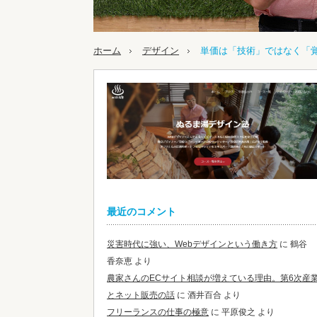
ホーム
デザイン
単価は「技術」ではなく「
最近のコメント
災害時代に強い、Webデザインという働き方
に
鶴谷
香奈恵
より
農家さんのECサイト相談が増えている理由。第6次産
とネット販売の話
に
酒井百合
より
フリーランスの仕事の極意
に
平原俊之
より