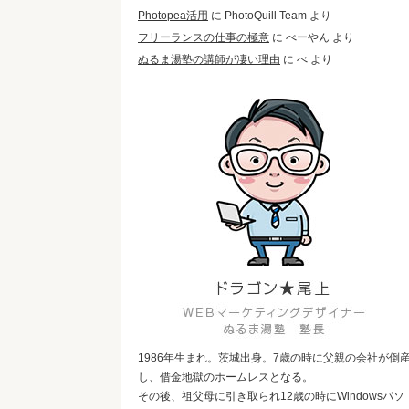
Photopea活用
に
PhotoQuill Team
より
フリーランスの仕事の極意
に
べーやん
より
ぬるま湯塾の講師が凄い理由
に
べ
より
1986年生まれ。茨城出身。7歳の時に父親の会社が倒
し、借金地獄のホームレスとなる。
その後、祖父母に引き取られ12歳の時にWindowsパソ