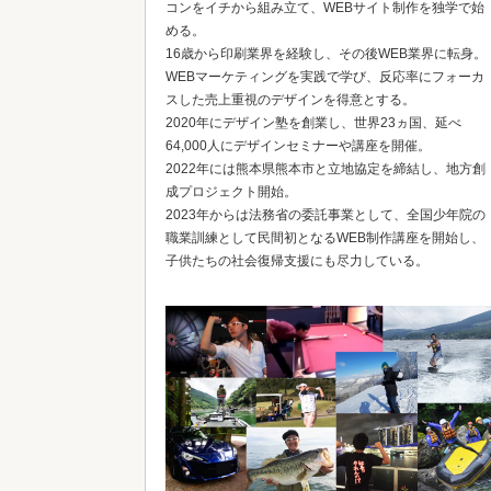
コンをイチから組み立て、WEBサイト制作を独学で始
める。
16歳から印刷業界を経験し、その後WEB業界に転身。
WEBマーケティングを実践で学び、反応率にフォーカ
スした売上重視のデザインを得意とする。
2020年にデザイン塾を創業し、世界23ヵ国、延べ
64,000人にデザインセミナーや講座を開催。
2022年には熊本県熊本市と立地協定を締結し、地方創
成プロジェクト開始。
2023年からは法務省の委託事業として、全国少年院の
職業訓練として民間初となるWEB制作講座を開始し、
子供たちの社会復帰支援にも尽力している。