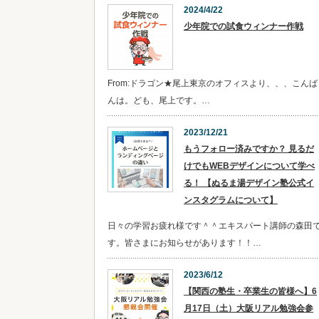
2024/4/22
少年院での試食ウィンナー作戦
From:ドラゴン★尾上東京のオフィスより、、、こんば
んは。ども、尾上です。…
2023/12/21
​​もうフォロー済みですか？ 見るだ
けでもWEBデザインについて学べ
る！ 【ぬるま湯デザイン塾公式イ
ンスタグラムについて】
日々の学習お疲れ様です＾＾エキスパート講師の森田
す。皆さまにお知らせがあります！！…
2023/6/12
【関西の塾生・卒業生の皆様へ】6
月17日（土）大阪リアル勉強会参