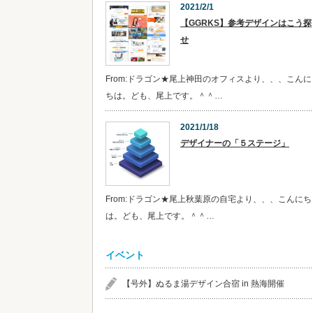
2021/2/1
【GGRKS】参考デザインはこう探
せ
From:ドラゴン★尾上神田のオフィスより、、、こんに
ちは。ども、尾上です。＾＾…
2021/1/18
デザイナーの「５ステージ」
From:ドラゴン★尾上秋葉原の自宅より、、、こんにち
は。ども、尾上です。＾＾…
イベント
【号外】ぬるま湯デザイン合宿 in 熱海開催