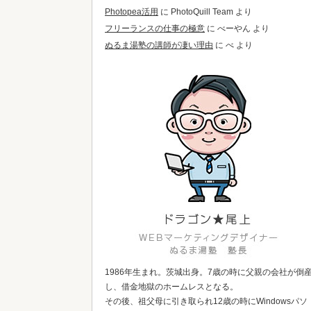
Photopea活用
に
PhotoQuill Team
より
フリーランスの仕事の極意
に
べーやん
より
ぬるま湯塾の講師が凄い理由
に
べ
より
1986年生まれ。茨城出身。7歳の時に父親の会社が倒
し、借金地獄のホームレスとなる。
その後、祖父母に引き取られ12歳の時にWindowsパソ