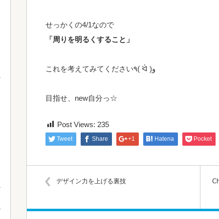
せっかくの4/1なので
「周りを明るくすること」
これを考えてみてください٩( ᐛ )و
目指せ、new自分っ☆
Post Views:
235
Tweet
Share
+1
Hatena
Pocket
デザイン力を上げる裏技
C