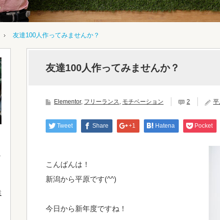
友達100人作ってみませんか？
友達100人作ってみませんか？
Elementor
,
フリーランス
,
モチベーション
2
平
Tweet
Share
+1
Hatena
Pocket
こんばんは！
新潟から平原です(^^)
業
今日から新年度ですね！