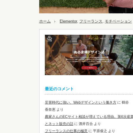
ホーム
Elementor
,
フリーランス
,
モチベーション
最近のコメント
災害時代に強い、Webデザインという働き方
に
鶴谷
香奈恵
より
農家さんのECサイト相談が増えている理由。第6次産
とネット販売の話
に
酒井百合
より
フリーランスの仕事の極意
に
平原俊之
より