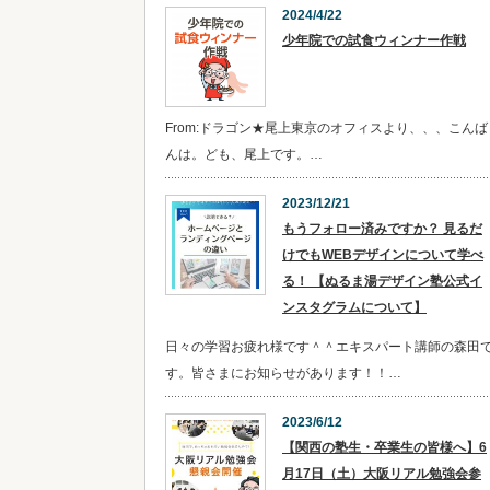
2024/4/22
少年院での試食ウィンナー作戦
From:ドラゴン★尾上東京のオフィスより、、、こんば
んは。ども、尾上です。…
2023/12/21
​​もうフォロー済みですか？ 見るだ
けでもWEBデザインについて学べ
る！ 【ぬるま湯デザイン塾公式イ
ンスタグラムについて】
日々の学習お疲れ様です＾＾エキスパート講師の森田
す。皆さまにお知らせがあります！！…
2023/6/12
【関西の塾生・卒業生の皆様へ】6
月17日（土）大阪リアル勉強会参