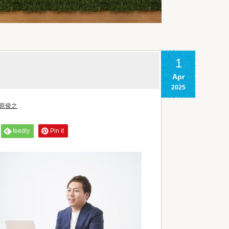
1
Apr
2025
原俊之
feedly
Pin it