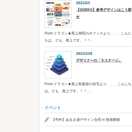
2021/2/1
【GGRKS】参考デザインはこう探
せ
From:ドラゴン★尾上神田のオフィスより、、、こんに
ちは。ども、尾上です。＾＾…
2021/1/18
デザイナーの「５ステージ」
From:ドラゴン★尾上秋葉原の自宅より、、、こんにち
は。ども、尾上です。＾＾…
イベント
【号外】ぬるま湯デザイン合宿 in 熱海開催