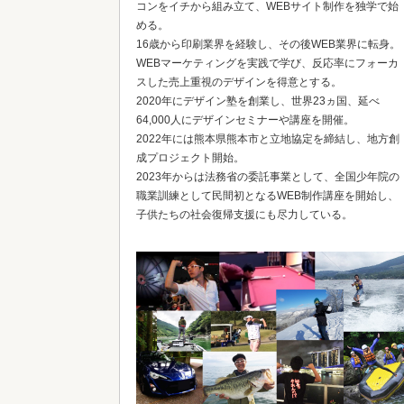
コンをイチから組み立て、WEBサイト制作を独学で始
める。
16歳から印刷業界を経験し、その後WEB業界に転身。
WEBマーケティングを実践で学び、反応率にフォーカ
スした売上重視のデザインを得意とする。
2020年にデザイン塾を創業し、世界23ヵ国、延べ
64,000人にデザインセミナーや講座を開催。
2022年には熊本県熊本市と立地協定を締結し、地方創
成プロジェクト開始。
2023年からは法務省の委託事業として、全国少年院の
職業訓練として民間初となるWEB制作講座を開始し、
子供たちの社会復帰支援にも尽力している。