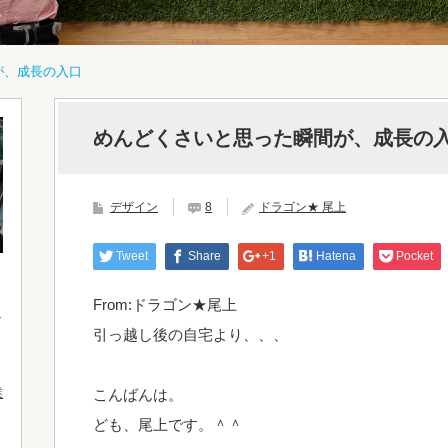
が、成長の入口
めんどくさいと思った瞬間が、成長の
デザイン
8
ドラゴン★ 尾上
Tweet
Share
+1
Hatena
Pocket
From:ドラゴン★尾上
引っ越し後の自宅より、、、
業
こんばんは。
ども、尾上です。＾＾