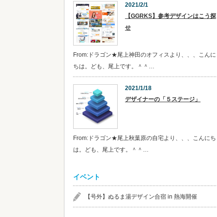
2021/2/1
【GGRKS】参考デザインはこう探
せ
From:ドラゴン★尾上神田のオフィスより、、、こんに
ちは。ども、尾上です。＾＾…
2021/1/18
デザイナーの「５ステージ」
From:ドラゴン★尾上秋葉原の自宅より、、、こんにち
は。ども、尾上です。＾＾…
イベント
【号外】ぬるま湯デザイン合宿 in 熱海開催