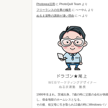
Photopea活用
に
PhotoQuill Team
より
フリーランスの仕事の極意
に
べーやん
より
ぬるま湯塾の講師が凄い理由
に
べ
より
1986年生まれ。茨城出身。7歳の時に父親の会社が倒
し、借金地獄のホームレスとなる。
その後、祖父母に引き取られ12歳の時にWindowsパソ