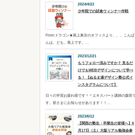
2024/4/22
少年院での試食ウィンナー作戦
From:ドラゴン★尾上東京のオフィスより、、、こんば
んは。ども、尾上です。…
2023/12/21
​​もうフォロー済みですか？ 見るだ
けでもWEBデザインについて学べ
る！ 【ぬるま湯デザイン塾公式イ
ンスタグラムについて】
日々の学習お疲れ様です＾＾エキスパート講師の森田
す。皆さまにお知らせがあります！！…
2023/6/12
【関西の塾生・卒業生の皆様へ】6
月17日（土）大阪リアル勉強会参