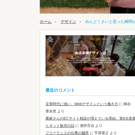
ホーム
デザイン
めんどくさいと思った瞬間
最近のコメント
災害時代に強い、Webデザインという働き方
に
鶴谷
香奈恵
より
農家さんのECサイト相談が増えている理由。第6次産
とネット販売の話
に
酒井百合
より
フリーランスの仕事の極意
に
平原俊之
より