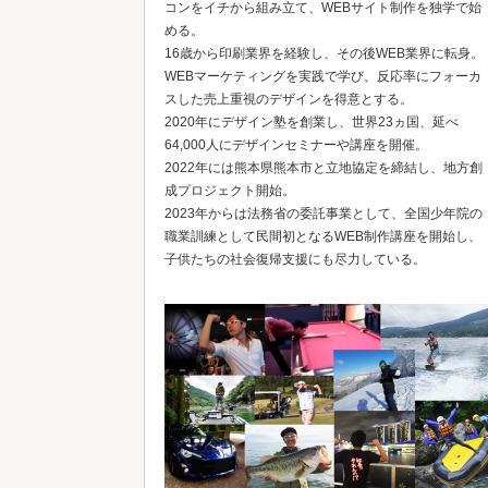
コンをイチから組み立て、WEBサイト制作を独学で始
める。
16歳から印刷業界を経験し、その後WEB業界に転身。
WEBマーケティングを実践で学び、反応率にフォーカ
スした売上重視のデザインを得意とする。
2020年にデザイン塾を創業し、世界23ヵ国、延べ
64,000人にデザインセミナーや講座を開催。
2022年には熊本県熊本市と立地協定を締結し、地方創
成プロジェクト開始。
2023年からは法務省の委託事業として、全国少年院の
職業訓練として民間初となるWEB制作講座を開始し、
子供たちの社会復帰支援にも尽力している。