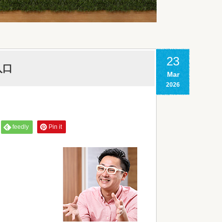
23
入口
Mar
2026
feedly
Pin it