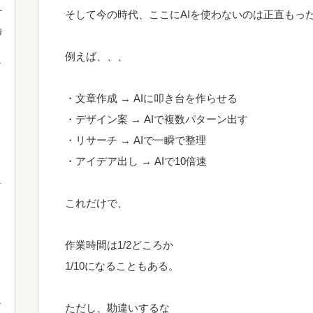
！
そして今の時代、ここにAIを使わないのは正直もっ
梅
例えば、、、
・文章作成 → AIに叩き台を作らせる
・デザイン案 → AIで複数パターン出す
・リサーチ → AIで一瞬で整理
・アイデア出し → AIで10倍速
これだけで、
作業時間は1/2どころか
1/10になることもある。
ただし、勘違いするな