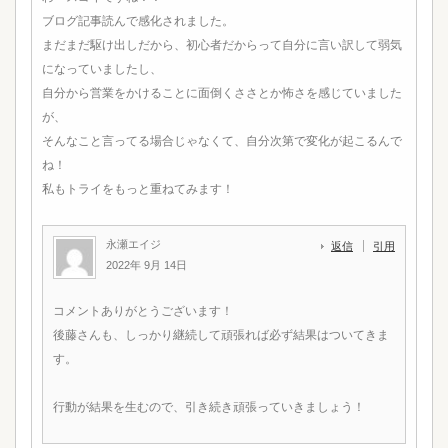
ブログ記事読んで感化されました。
まだまだ駆け出しだから、初心者だからって自分に言い訳して弱気
になっていましたし、
自分から営業をかけることに面倒くささとか怖さを感じていました
が、
そんなこと言ってる場合じゃなくて、自分次第で変化が起こるんで
ね！
私もトライをもっと重ねてみます！
永瀬エイジ
返信
引用
2022年 9月 14日
コメントありがとうございます！
後藤さんも、しっかり継続して頑張れば必ず結果はついてきま
す。
行動が結果を生むので、引き続き頑張っていきましょう！