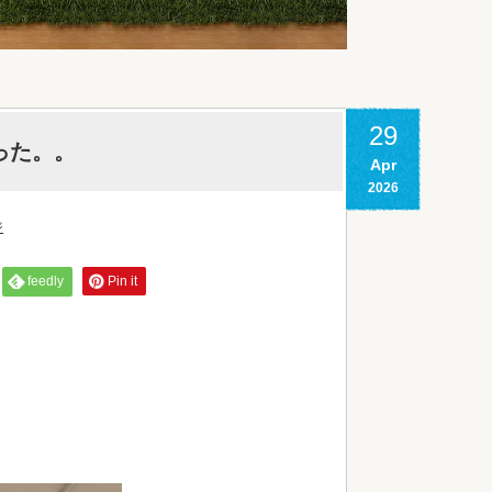
29
った。。
Apr
2026
ジ
feedly
Pin it