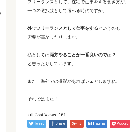
フリーランスとして、在宅で仕事をする働き方が、
！
一つの選択肢として選べる時代ですが、
梅
外でフリーランスとして仕事をする
というのも
需要が高かったりします。
私としては
両方やることが一番良いのでは？
と思ったりしています。
また、海外での撮影があればシェアしますね。
それではまた！
Post Views:
161
Tweet
Share
+1
Hatena
Pocket