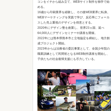
コンをイチから組み立て、WEBサイト制作を独学で始
める。
16歳から印刷業界を経験し、その後WEB業界に転身。
WEBマーケティングを実践で学び、反応率にフォーカ
スした売上重視のデザインを得意とする。
2020年にデザイン塾を創業し、世界23ヵ国、延べ
64,000人にデザインセミナーや講座を開催。
2022年には熊本県熊本市と立地協定を締結し、地方創
成プロジェクト開始。
2023年からは法務省の委託事業として、全国少年院の
職業訓練として民間初となるWEB制作講座を開始し、
子供たちの社会復帰支援にも尽力している。