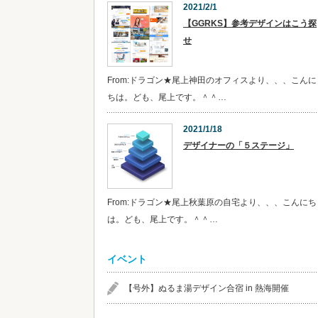
2021/2/1
【GGRKS】参考デザインはこう探
せ
From:ドラゴン★尾上神田のオフィスより、、、こんに
ちは。ども、尾上です。＾＾…
2021/1/18
デザイナーの「５ステージ」
From:ドラゴン★尾上秋葉原の自宅より、、、こんにち
は。ども、尾上です。＾＾…
イベント
【号外】ぬるま湯デザイン合宿 in 熱海開催