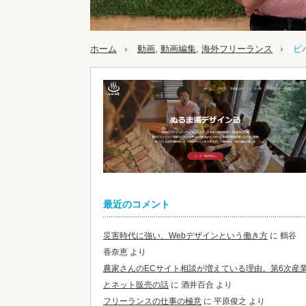
ホーム
動画
,
動画編集
,
海外フリーランス
ビ
最近のコメント
災害時代に強い、Webデザインという働き方
に
鶴谷
香奈恵
より
農家さんのECサイト相談が増えている理由。第6次産
とネット販売の話
に
酒井百合
より
フリーランスの仕事の極意
に
平原俊之
より