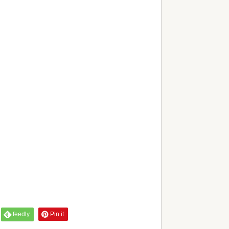
feedly
Pin it