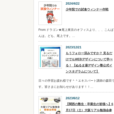
2024/4/22
少年院での試食ウィンナー作戦
From:ドラゴン★尾上東京のオフィスより、、、こんば
んは。ども、尾上です。…
2023/12/21
​​もうフォロー済みですか？ 見るだ
けでもWEBデザインについて学べ
る！ 【ぬるま湯デザイン塾公式イ
ンスタグラムについて】
日々の学習お疲れ様です＾＾エキスパート講師の森田
す。皆さまにお知らせがあります！！…
2023/6/12
【関西の塾生・卒業生の皆様へ】6
月17日（土）大阪リアル勉強会参