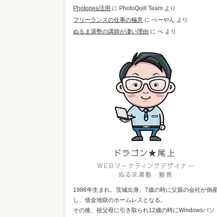
Photopea活用
に
PhotoQuill Team
より
フリーランスの仕事の極意
に
べーやん
より
ぬるま湯塾の講師が凄い理由
に
べ
より
1986年生まれ。茨城出身。7歳の時に父親の会社が倒
し、借金地獄のホームレスとなる。
その後、祖父母に引き取られ12歳の時にWindowsパソ