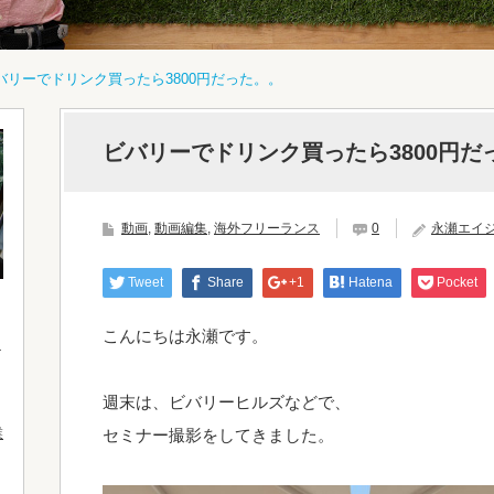
バリーでドリンク買ったら3800円だった。。
ビバリーでドリンク買ったら3800円だ
動画
,
動画編集
,
海外フリーランス
0
永瀬エイ
Tweet
Share
+1
Hatena
Pocket
こんにちは永瀬です。
週末は、ビバリーヒルズなどで、
業
セミナー撮影をしてきました。