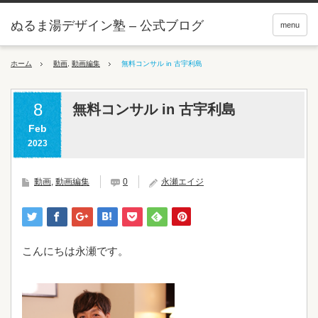
ぬるま湯デザイン塾 – 公式ブログ
menu
ホーム
動画
,
動画編集
無料コンサル in 古宇利島
8
無料コンサル in 古宇利島
Feb
2023
動画
,
動画編集
0
永瀬エイジ
こんにちは永瀬です。