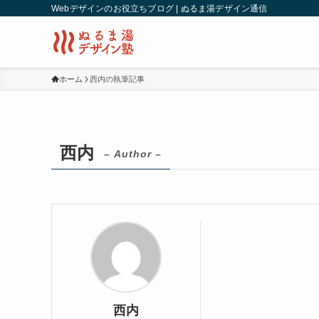
Webデザインのお役立ちブログ | ぬるま湯デザイン通信
ホーム
西内の執筆記事
西内
– Author –
西内