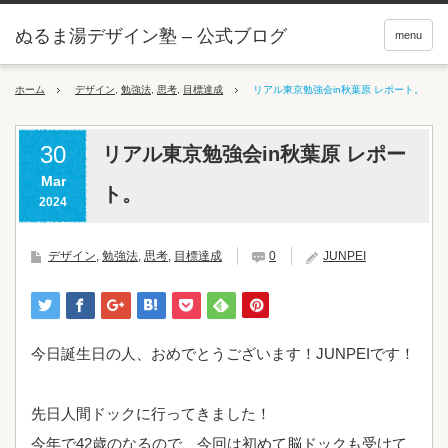
ぬるま湯デザイン塾 – 公式ブログ
menu
ホーム
デザイン
,
勉強法
,
思考
,
目標達成
リアル東京勉強会in秋葉原 レポート。
30
リアル東京勉強会in秋葉原 レポー
Mar
ト。
2024
デザイン
,
勉強法
,
思考
,
目標達成
0
JUNPEI
今日誕生日の人、おめでとうございます！JUNPEIです！
先日人間ドックに行ってきました！
今年で42歳のなるので、今回は初めて脳ドックも受けて