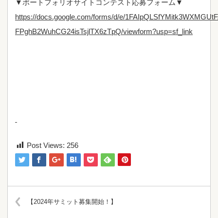
▼ポートフォリオサイトコンテスト応募フォーム▼
https://docs.google.com/forms/d/e/1FAIpQLSfYMitk3WXMGU
FPghB2WuhCG24isTsjlTX6zTpQ/viewform?usp=sf_link
Post Views:
256
【2024年サミット募集開始！】