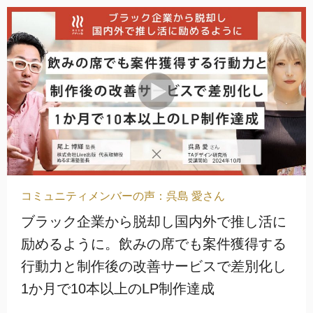
ペ
ペ
ペ
ー
ー
ー
ジ
ジ
ジ
コミュニティメンバーの声：呉島 愛さん
ブラック企業から脱却し国内外で推し活に
励めるように。飲みの席でも案件獲得する
行動力と制作後の改善サービスで差別化し
1か月で10本以上のLP制作達成