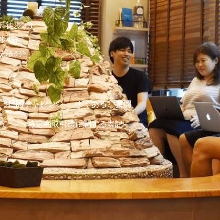
 徒歩2分
歩4分
徒歩4分
5日間チャレンジ
よくあるご質問
て
特定商取引法に関する表記