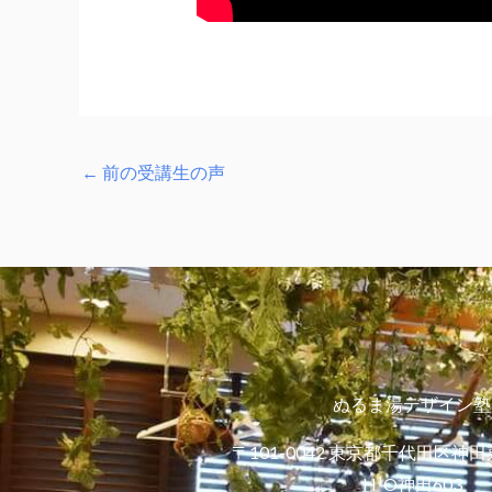
←
前の受講生の声
ぬるま湯デザイン塾
〒101-0042 東京都千代田区神田
H¹O神田603