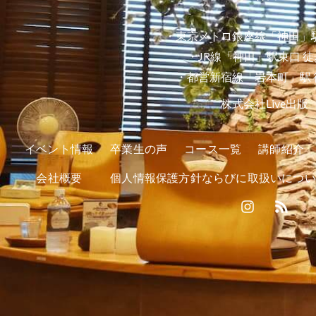
・東京メトロ銀座線「神田」駅
・JR線「神田」駅東口 徒
・都営新宿線「岩本町」駅 
株式会社Live出版
イベント情報
卒業生の声
コース一覧
講師紹介
会社概要
個人情報保護方針ならびに取扱いについ
I
R
n
s
s
s
t
a
g
r
a
m