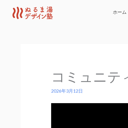
内
容
ホーム
を
ス
キ
ッ
プ
コミュニテ
2026年3月12日