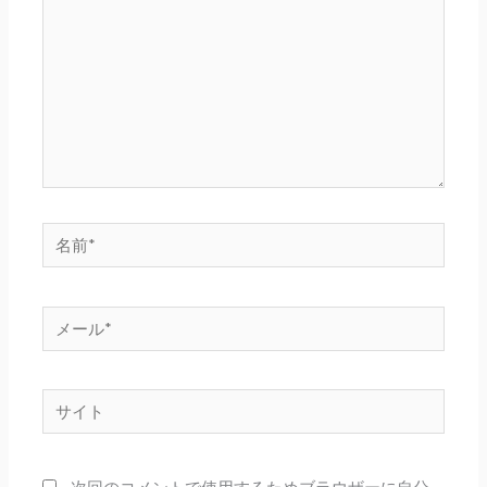
に
入
力…
名
前
*
メ
ー
ル
サ
*
イ
ト