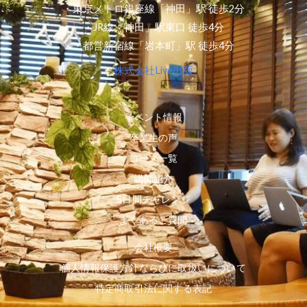
・東京メトロ銀座線「神田」駅 徒歩2分
・JR線「神田」駅東口 徒歩4分
・都営新宿線「岩本町」駅 徒歩4分
株式会社Live出版
イベント情報
卒業生の声
コース一覧
講師紹介
5日間チャレンジ
よくあるご質問
会社概要
個人情報保護方針ならびに取扱いについて
特定商取引法に関する表記