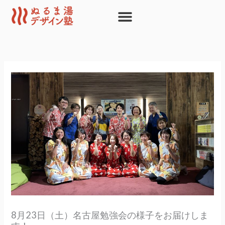
内
容
を
ス
キ
ッ
プ
8月23日（土）名古屋勉強会の様子をお届けしま