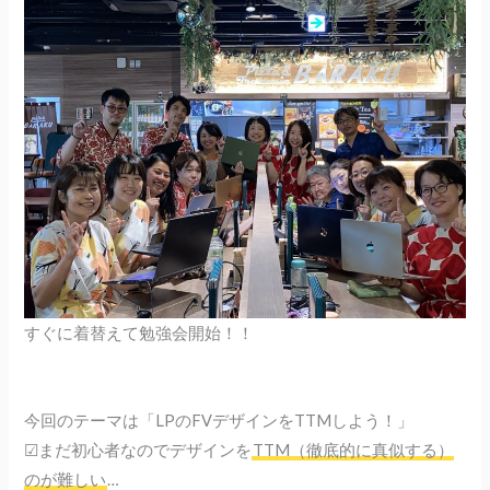
すぐに着替えて勉強会開始！！
今回のテーマは「LPのFVデザインをTTMしよう！」
☑︎まだ初心者なのでデザインを
TTM（徹底的に真似する）
のが難しい
…