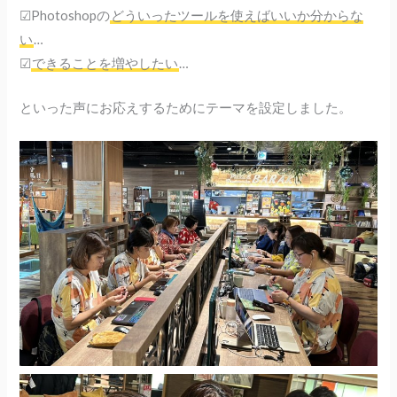
☑︎Photoshopの
どういったツールを使えばいいか分からな
い
…
☑︎
できることを増やしたい
…
といった声にお応えするためにテーマを設定しました。