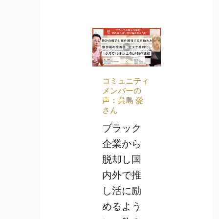
コミュニティ
メンバーの
声：呉島 愛
さん
ブラック
企業から
脱却し国
内外で推
し活に励
めるよう