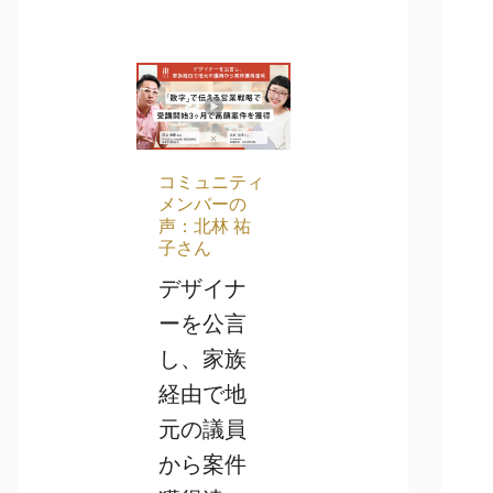
ー
ー
ー
ジ
ジ
ジ
コミュニティ
メンバーの
声：北林 祐
子さん
デザイナ
ーを公言
し、家族
経由で地
元の議員
から案件