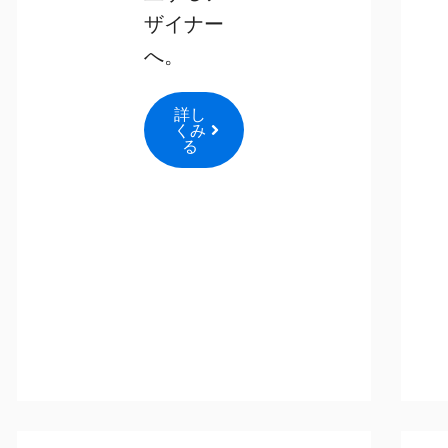
ザイナー
へ。
詳し
くみ
る