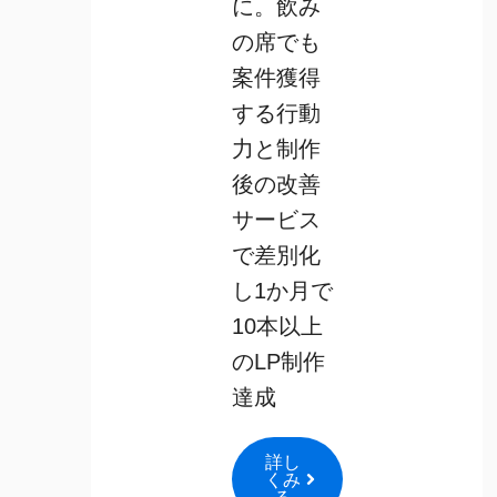
に。飲み
の席でも
案件獲得
する行動
力と制作
後の改善
サービス
で差別化
し1か月で
10本以上
のLP制作
達成
詳し
くみ
る