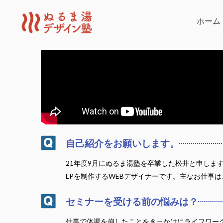
内
容
ホーム
を
ス
キ
ッ
プ
自己紹介をお願いします。
21年度9月にぬるま湯塾を卒業した松井と申し
LPを制作するWEBデザイナーです。主なお仕事
セミナーを受ける前の悩みは？
仕事で体調を崩したことをきっかけにライフワー