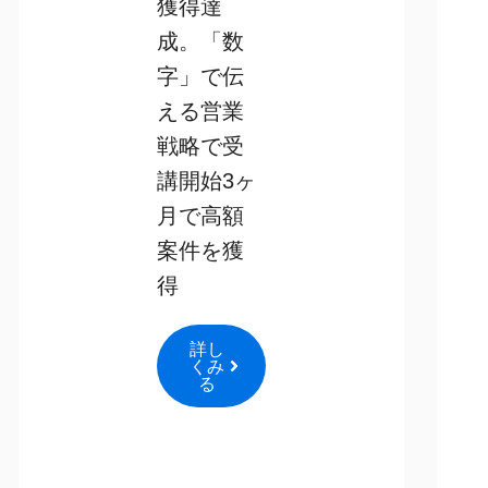
獲得達
成。「数
字」で伝
える営業
戦略で受
講開始3ヶ
月で高額
案件を獲
得
詳し
くみ
る