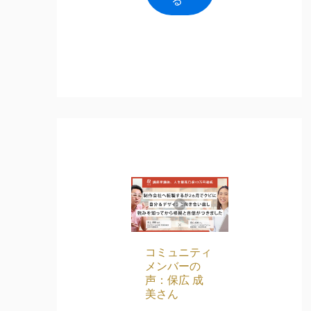
コミュニティ
メンバーの
声：保広 成
美さん