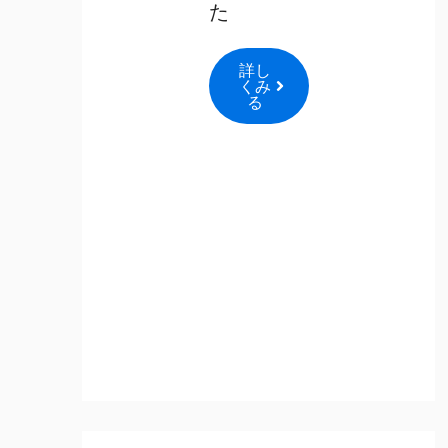
た
詳し
くみ
る