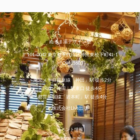
ぬるま湯デザイン塾
〒101-0042 東京都千代田区神田東松下町41-1
H¹O神田603
・東京メトロ銀座線「神田」駅 徒歩2分
・JR線「神田」駅東口 徒歩4分
・都営新宿線「岩本町」駅 徒歩4分
株式会社Live出版
イベント情報
卒業生の声