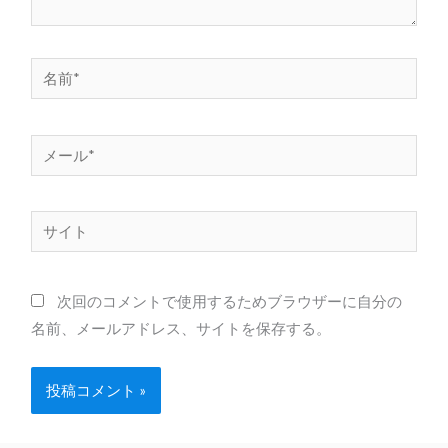
名
前
*
メ
ー
ル
サ
*
イ
ト
次回のコメントで使用するためブラウザーに自分の
名前、メールアドレス、サイトを保存する。