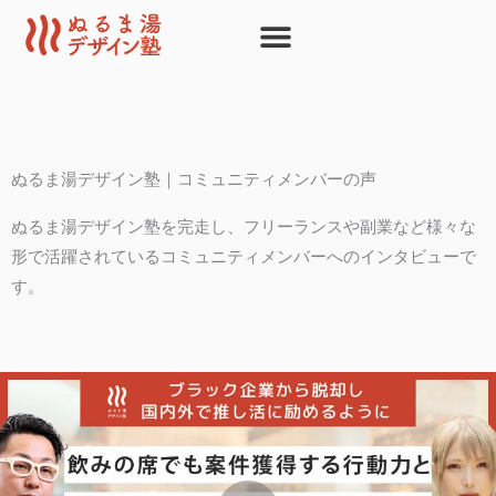
内
容
を
ス
キ
ッ
ぬるま湯デザイン塾｜コミュニティメンバーの声
プ
ぬるま湯デザイン塾を完走し、フリーランスや副業など様々な
形で活躍されているコミュニティメンバーへのインタビューで
す。
ペ
ペ
ペ
ー
ー
ー
ジ
ジ
ジ