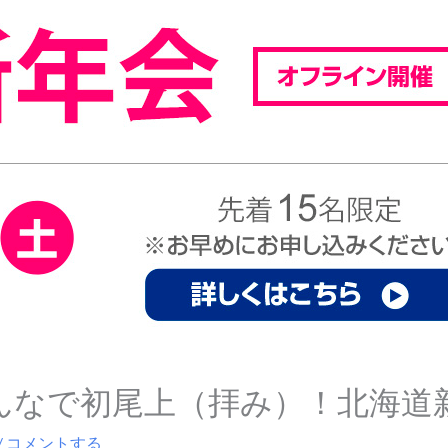
子みんなで初尾上（拝み）！北海
/
コメントする