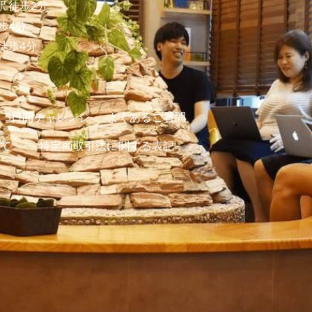
 徒歩2分
歩4分
徒歩4分
5日間チャレンジ
よくあるご質問
て
特定商取引法に関する表記