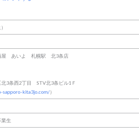
土）
酒屋 あいよ 札幌駅 北3条店
北3条西2丁目 STV北3条ビル1Ｆ
yo-sapporo-kita3jo.com/
）
卒業生