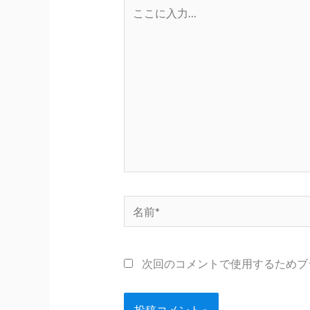
こ
こ
に
入
力…
名
前
*
次回のコメントで使用するためブ