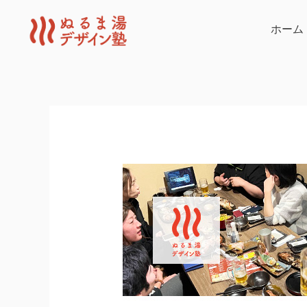
内
容
ホーム
を
ス
キ
ッ
プ