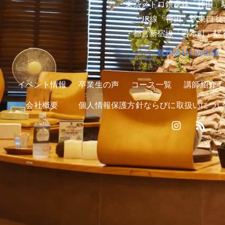
・東京メトロ銀座線「神田」駅
・JR線「神田」駅東口 徒
・都営新宿線「岩本町」駅 
株式会社Live出版
イベント情報
卒業生の声
コース一覧
講師紹介
会社概要
個人情報保護方針ならびに取扱いについ
I
R
n
s
s
s
t
a
g
r
a
m