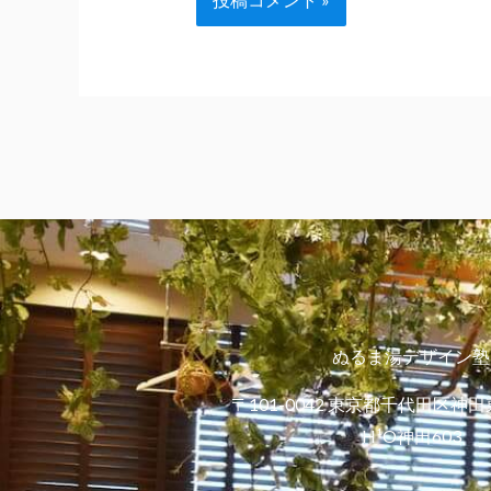
ぬるま湯デザイン塾
〒101-0042 東京都千代田区神田
H¹O神田603