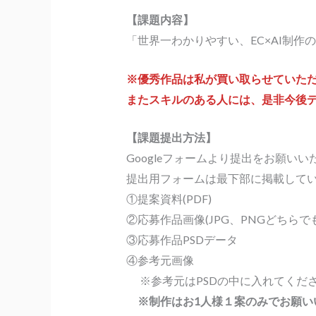
【課題内容】
「世界一わかりやすい、EC×AI制
※優秀作品は私が買い取らせていただ
またスキルのある人には、是非今後
【課題提出方法】
Googleフォームより提出をお願いい
提出用フォームは最下部に掲載して
①提案資料(PDF)
②応募作品画像(JPG、PNGどちらで
③応募作品PSDデータ
④参考元画像
※参考元はPSDの中に入れてくだ
※制作はお1人様１案のみでお願い