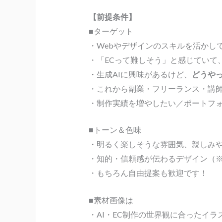
【前提条件】
■ターゲット
・Webやデザインのスキルを活かし
・「ECって難しそう」と感じていて
・生成AIに興味があるけど、
どうや
・これから副業・フリーランス・講
・制作実績を増やしたい／ポートフォ
■トーン＆色味
・明るく楽しそうな雰囲気、親しみ
・知的・信頼感が伝わるデザイン（※
・もちろん自由提案も歓迎です！
■素材画像は
・AI・EC制作の世界観に合ったイ