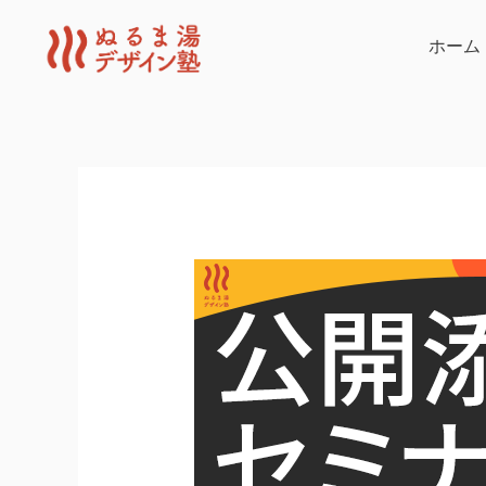
内
容
ホーム
を
ス
キ
ッ
プ