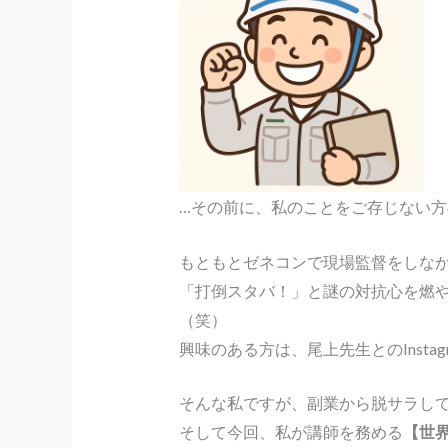
…その前に、私のことをご存じない
もともとゼネコンで現場監督をしな
「打倒スタバ！」と謎の対抗心を燃
（笑）
興味のある方は、尾上先生とのInsta
そんな私ですが、副業から脱サラして
そして今回、私が講師を務める
【世界