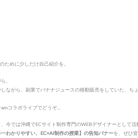
方のために少しだけ自己紹介を。
がら、
やしながら、副業でバナナジュースの移動販売をしていた、ち
gramコラボライブでどうぞ…
、今では沖縄でECサイト制作専門のWEBデザイナーとして活
一わかりやすい、EC×AI制作の授業】の告知バナー
を、ぜひ皆