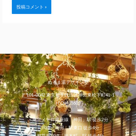
ぬるま湯デザイン塾
〒101-0042 東京都千代田区神田東松下町41-1
H¹O神田603
・東京メトロ銀座線「神田」駅 徒歩2分
・JR線「神田」駅東口 徒歩4分
・都営新宿線「岩本町」駅 徒歩4分