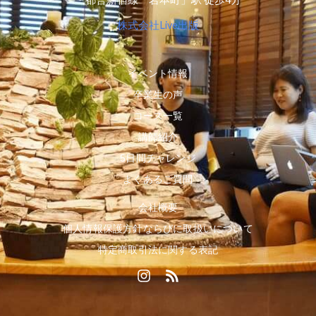
株式会社Live出版
イベント情報
卒業生の声
コース一覧
講師紹介
5日間チャレンジ
よくあるご質問
会社概要
個人情報保護方針ならびに取扱いについて
特定商取引法に関する表記
I
R
n
s
s
s
t