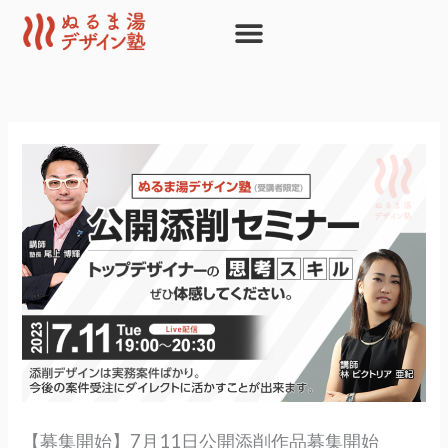
内
容
を
ス
キ
ッ
プ
【募集開始】7月11日公開添削作品募集開始