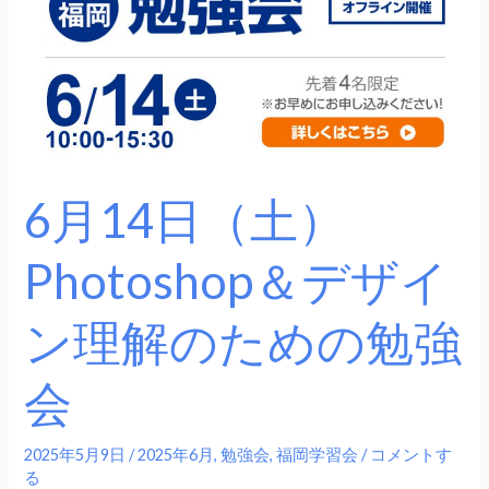
Photoshop
＆
デ
ザ
イ
ン
理
6月14日（土）
解
の
Photoshop＆デザイ
た
め
ン理解のための勉強
の
勉
会
強
会
2025年5月9日
/
2025年6月
,
勉強会
,
福岡学習会
/
コメントす
る