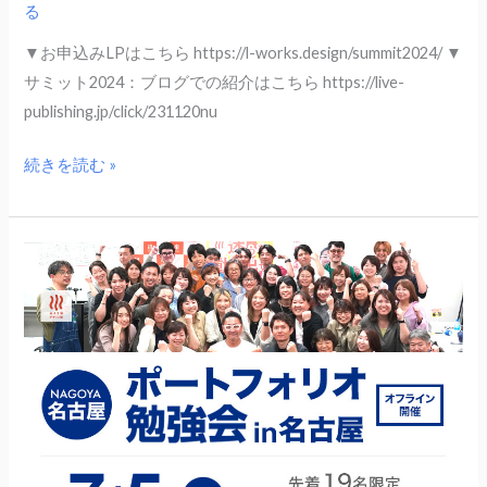
る
▼お申込みLPはこちら https://l-works.design/summit2024/ ▼
サミット2024：ブログでの紹介はこちら https://live-
publishing.jp/click/231120nu
続きを読む »
7
月
5
日
（土）
名
古
屋