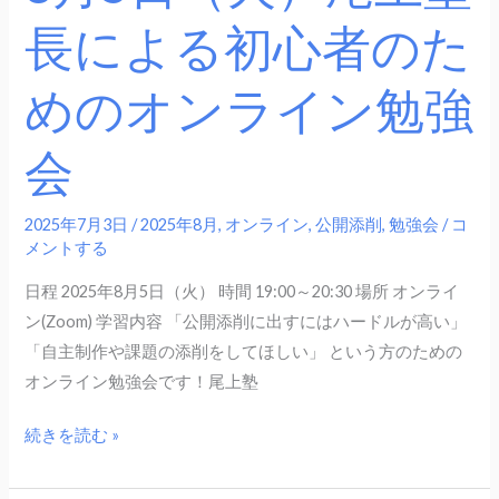
心
長による初心者のた
者
の
めのオンライン勉強
た
め
会
の
オ
ン
2025年7月3日
/
2025年8月
,
オンライン
,
公開添削
,
勉強会
/
コ
ラ
メントする
イ
日程 2025年8月5日（火） 時間 19:00～20:30 場所 オンライ
ン
ン(Zoom) 学習内容 「公開添削に出すにはハードルが高い」
勉
「自主制作や課題の添削をしてほしい」 という方のための
強
オンライン勉強会です！尾上塾
会
続きを読む »