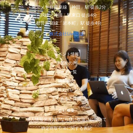
・東京メトロ銀座線「神田」駅 徒歩2分
・JR線「神田」駅東口 徒歩4分
・都営新宿線「岩本町」駅 徒歩4分
株式会社Live出版
イベント情報
卒業生の声
コース一覧
講師紹介
5日間チャレンジ
よくあるご質問
会社概要
個人情報保護方針ならびに取扱いについて
特定商取引法に関する表記