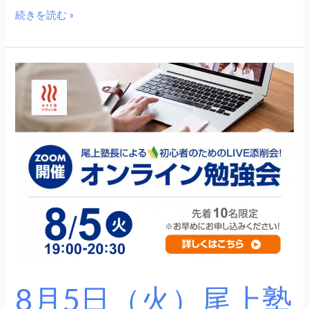
続きを読む »
8
月
5
日
（火）
尾
上
塾
長
に
よ
る
8月5日（火）尾上塾
初