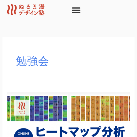
内
容
を
ス
キ
ッ
プ
勉強会
ヒ
ー
ト
マ
ッ