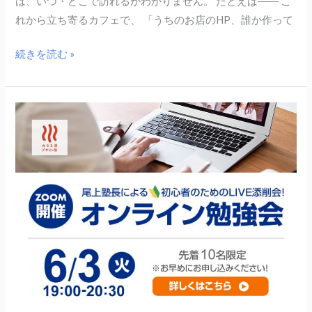
は、いつ・どこで訪れるかわかりません。 たとえば―― こ
ア
れから立ち寄るカフェで、 「うちのお店のHP、誰か作って
ッ
プ
続きを読む »
し
よ
う
6
~
月
3
日
（火）
尾
上
塾
長
に
よ