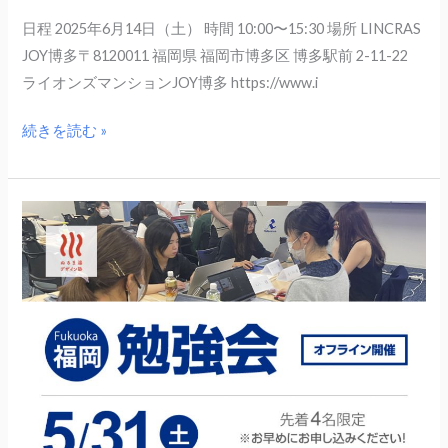
日程 2025年6月14日（土） 時間 10:00〜15:30 場所 LINCRAS
JOY博多〒8120011 福岡県 福岡市博多区 博多駅前 2-11-22
ライオンズマンションJOY博多 https://www.i
続きを読む »
5
月
31
日
（土）
福
岡
WordPress
勉