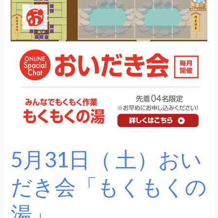
月
31
日
（
土）
お
い
だ
き
会
「も
5月31日（ 土）おい
く
も
だき会「もくもくの
く
の
湯」
湯」