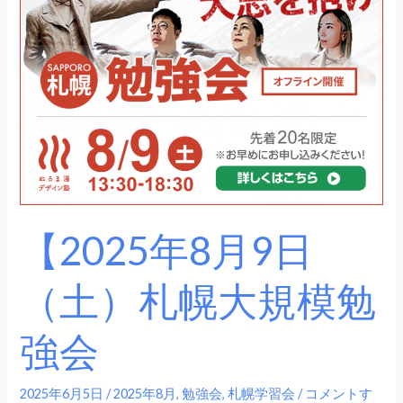
8
月
9
日
（土）
札
幌
大
規
模
【2025年8月9日
勉
強
（土）札幌大規模勉
会
強会
2025年6月5日
/
2025年8月
,
勉強会
,
札幌学習会
/
コメントす