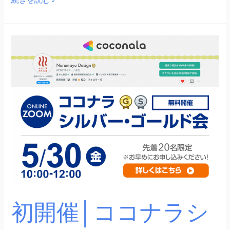
初
開
催
│
コ
コ
ナ
ラ
シ
ル
バ
ー・
初開催│ココナラシ
ゴ
ー