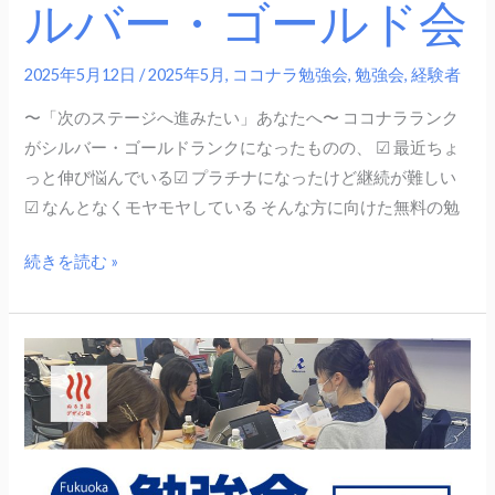
ルバー・ゴールド会
ル
ド
会
2025年5月12日
/
2025年5月
,
ココナラ勉強会
,
勉強会
,
経験者
〜「次のステージへ進みたい」あなたへ〜 ココナラランク
がシルバー・ゴールドランクになったものの、 ☑ 最近ちょ
っと伸び悩んでいる☑ プラチナになったけど継続が難しい
☑ なんとなくモヤモヤしている そんな方に向けた無料の勉
続きを読む »
6
月
14
日
（土）