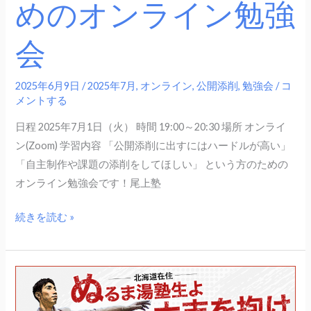
めのオンライン勉強
た
め
会
の
オ
ン
2025年6月9日
/
2025年7月
,
オンライン
,
公開添削
,
勉強会
/
コ
ラ
メントする
イ
日程 2025年7月1日（火） 時間 19:00～20:30 場所 オンライ
ン
ン(Zoom) 学習内容 「公開添削に出すにはハードルが高い」
勉
「自主制作や課題の添削をしてほしい」 という方のための
強
オンライン勉強会です！尾上塾
会
続きを読む »
【2025
年