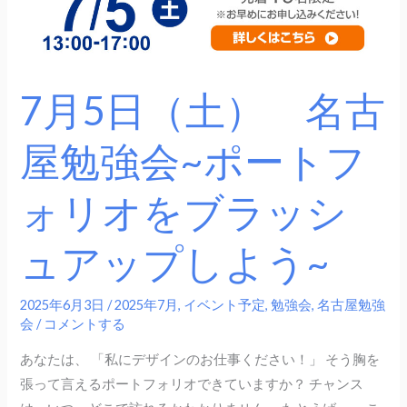
勉
強
会
~
7月5日（土） 名古
ポ
ー
屋勉強会~ポートフ
ト
フ
ォリオをブラッシ
ォ
リ
ュアップしよう~
オ
を
ブ
2025年6月3日
/
2025年7月
,
イベント予定
,
勉強会
,
名古屋勉強
ラ
会
/
コメントする
ッ
あなたは、 「私にデザインのお仕事ください！」 そう胸を
シ
張って言えるポートフォリオできていますか？ チャンス
ュ