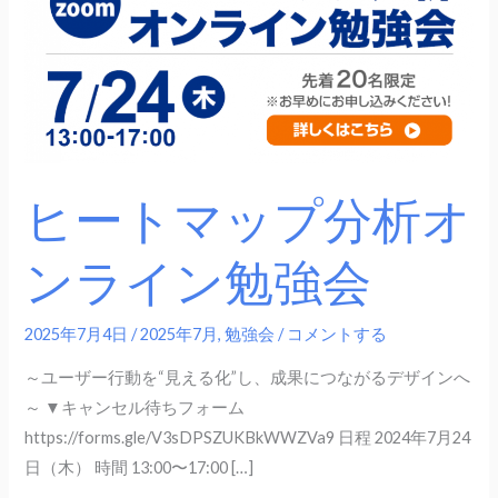
プ
分
析
オ
ン
ラ
イ
ヒートマップ分析オ
ン
勉
ンライン勉強会
強
会
2025年7月4日
/
2025年7月
,
勉強会
/
コメントする
～ユーザー行動を“見える化”し、成果につながるデザインへ
～ ▼キャンセル待ちフォーム
https://forms.gle/V3sDPSZUKBkWWZVa9 日程 2024年7月24
日（木） 時間 13:00〜17:00 […]