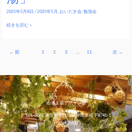
2025年5月8日
/
2025年5月
,
おいだき会
,
勉強会
続きを読む »
←
前
1
2
3
…
11
次
→
ぬるま湯デザイン塾
〒101-0042 東京都千代田区神田東松下町41-1
H¹O神田603