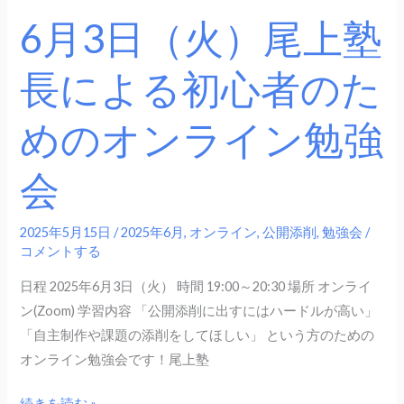
る
6月3日（火）尾上塾
初
心
長による初心者のた
者
の
めのオンライン勉強
た
め
会
の
オ
ン
2025年5月15日
/
2025年6月
,
オンライン
,
公開添削
,
勉強会
/
ラ
コメントする
イ
日程 2025年6月3日（火） 時間 19:00～20:30 場所 オンライ
ン
ン(Zoom) 学習内容 「公開添削に出すにはハードルが高い」
勉
「自主制作や課題の添削をしてほしい」 という方のための
強
オンライン勉強会です！尾上塾
会
続きを読む »