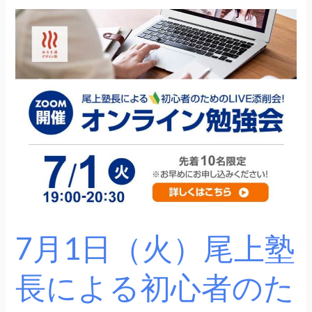
7
月
1
日
（火）
尾
上
塾
長
に
よ
る
7月1日（火）尾上塾
初
心
長による初心者のた
者
の