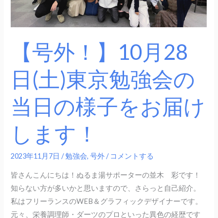
日
(土)
東
京
【号外！】10月28
勉
強
日(土)東京勉強会の
会
の
当日の様子をお届け
当
日
します！
の
様
2023年11月7日
/
勉強会
,
号外
/
コメントする
子
を
皆さんこんにちは！ぬるま湯サポーターの並木 彩です！
お
知らない方が多いかと思いますので、さらっと自己紹介。
届
私はフリーランスのWEB＆グラフィックデザイナーです。
け
元々、栄養調理師・ダーツのプロといった異色の経歴です