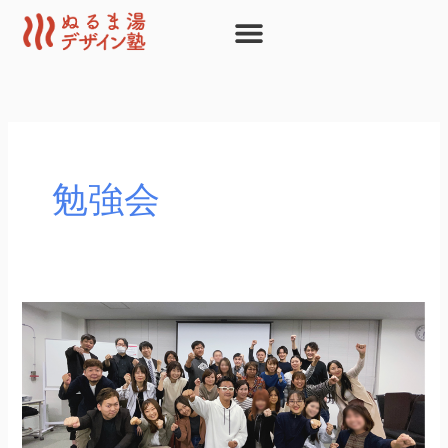
内
容
を
ス
キ
ッ
プ
勉強会
【号
外！】
10
月
28