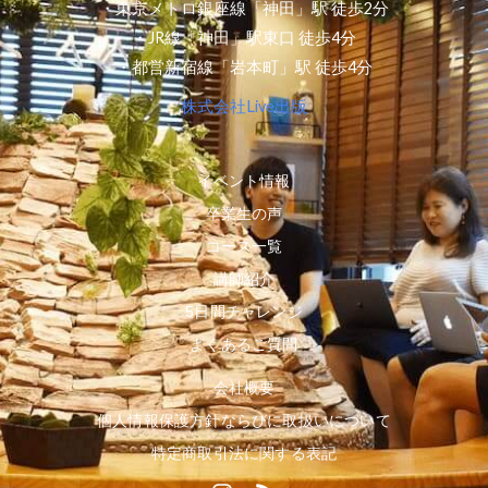
・東京メトロ銀座線「神田」駅 徒歩2分
・JR線「神田」駅東口 徒歩4分
・都営新宿線「岩本町」駅 徒歩4分
株式会社Live出版
イベント情報
卒業生の声
コース一覧
講師紹介
5日間チャレンジ
よくあるご質問
会社概要
個人情報保護方針ならびに取扱いについて
特定商取引法に関する表記
I
R