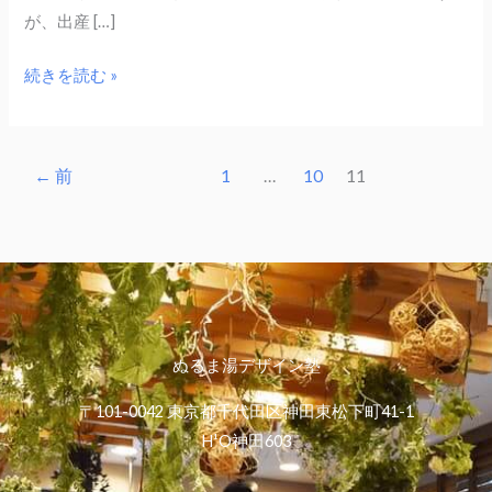
し
が、出産 […]
ま
す！
続きを読む »
←
前
1
…
10
11
ぬるま湯デザイン塾
〒101-0042 東京都千代田区神田東松下町41-1
H¹O神田603