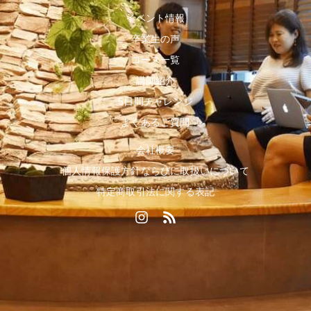
イベント情報
卒業生の声
コース一覧
講師紹介
5日間チャレンジ
よくあるご質問
会社概要
個人情報保護方針ならびに取扱いについて
特定商取引法に関する表記
I
R
n
s
s
s
t
a
g
r
a