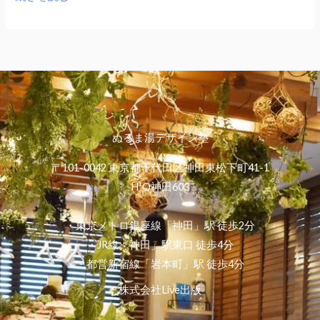
ぬるま湯デザイン塾
〒101-0042 東京都千代田区神田東松下町41-1
H¹O神田603
・東京メトロ銀座線「神田」駅 徒歩2分
・JR線「神田」駅東口 徒歩4分
・都営新宿線「岩本町」駅 徒歩4分
株式会社Live出版