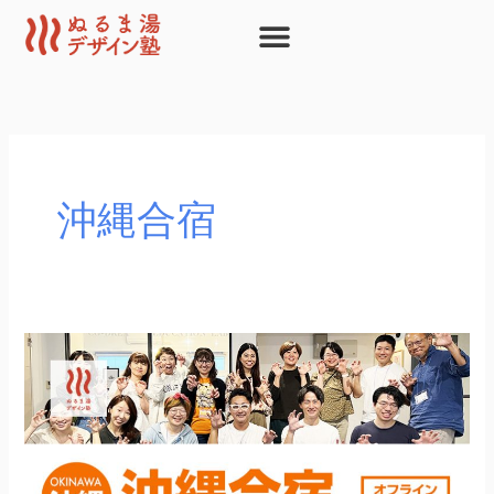
内
容
を
ス
キ
ッ
プ
沖縄合宿
10
月
12,13
日
開