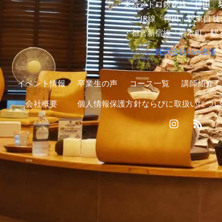
・東京メトロ銀座線「神田」駅
・JR線「神田」駅東口 徒
・都営新宿線「岩本町」駅 
株式会社Live出版
イベント情報
卒業生の声
コース一覧
講師紹介
会社概要
個人情報保護方針ならびに取扱いについ
I
R
n
s
s
s
t
a
g
r
a
m