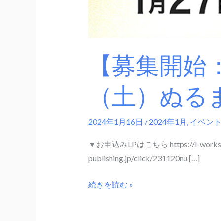
ま
湯
サ
ミ
【募集開始：
ッ
ト
（土）ぬる
2024年1月16日
/
2024年1月
,
イベン
▼お申込みLPはこちら https://l-works
publishing.jp/click/231120nu […]
続きを読む »