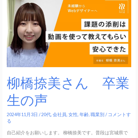
柳
橋
捺
美
さ
ん
卒
業
生
の
柳橋捺美さん 卒業
声
生の声
2024年11月3日
/
20代
,
会社員
,
女性
,
年齢
,
職業別
/
コメントす
る
自己紹介をお願いします。 柳橋捺美です。普段は宮城県で