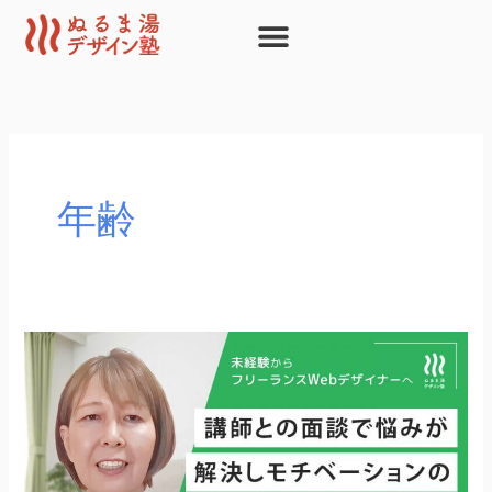
内
容
を
ス
キ
ッ
プ
年齢
山
本
浩
子
さ