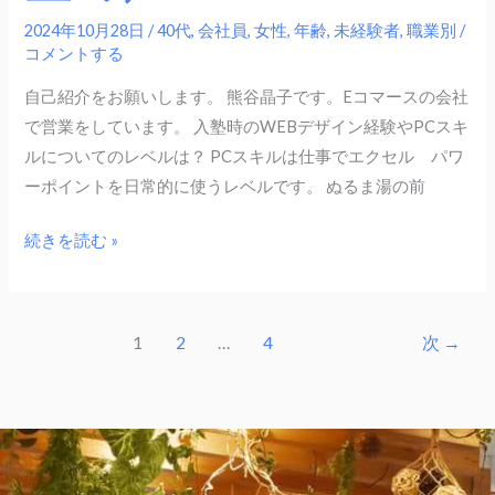
2024年10月28日
/
40代
,
会社員
,
女性
,
年齢
,
未経験者
,
職業別
/
コメントする
自己紹介をお願いします。 熊谷晶子です。Eコマースの会社
で営業をしています。 入塾時のWEBデザイン経験やPCスキ
ルについてのレベルは？ PCスキルは仕事でエクセル パワ
ーポイントを日常的に使うレベルです。 ぬるま湯の前
続きを読む »
1
2
…
4
次
→