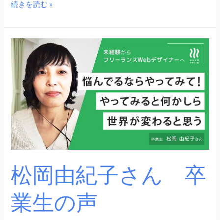
続きを読む »
松
岡
由
紀
子
さ
ん
卒
業
生
松岡由紀子さん 卒
の
声
業生の声