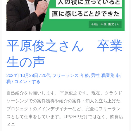
ん
卒
業
生
の
平原俊之さん 卒業
声
生の声
2024年10月28日
/
20代
,
フリーランス
,
年齢
,
男性
,
職業別
,
転
職
/
コメントする
自己紹介をお願いします。 平原俊之です。 現在、クラウド
ソーシングでの案件獲得や紹介の案件・知人と立ち上げた
プロジェクトのメインデザイナーなど、完全にフリーラン
スとして仕事をしています。LPやHPだけではなく、飲食店
メニ