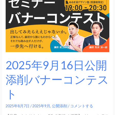
月
16
日
公
開
添
削
バ
ナ
2025年9月16日公開
ー
コ
添削バナーコンテス
ン
テ
ト
ス
ト
2025年8月7日
/
2025年9月
,
公開添削
/
コメントする