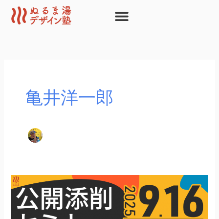
内
容
を
ス
キ
ッ
プ
亀井洋一郎
2025
年
9