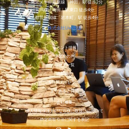
・東京メトロ銀座線「神田」駅 徒歩2分
・JR線「神田」駅東口 徒歩4分
・都営新宿線「岩本町」駅 徒歩4分
株式会社Live出版
イベント情報
卒業生の声
コース一覧
講師紹介
5日間チャレンジ
よくあるご質問
会社概要
個人情報保護方針ならびに取扱いについて
特定商取引法に関する表記
I
R