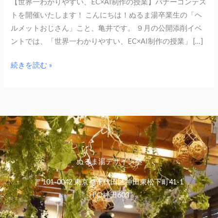
【世界一わかりやすい、EC×AI制作の授業】バナーコンテス
トを開催いたします！ こんにちは！ぬるま湯卒業生の「ヘ
ルメットおじさん」こと、亀井です。 ９月の公開添削イベ
ントでは、「世界一わかりやすい、EC×AI制作の授業」 […]
続きを読む »
ぬるま湯デザイン塾
〒101-0042 東京都千代田区神田東松下町41-1
H¹O神田603