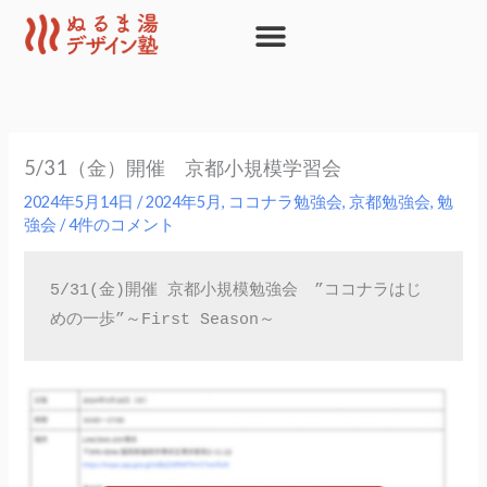
内
容
を
ス
キ
ッ
5/31（金）開催 京都小規模学習会
プ
2024年5月14日
/
2024年5月
,
ココナラ勉強会
,
京都勉強会
,
勉
強会
/
4件のコメント
5/31(金)開催 京都小規模勉強会　”ココナラはじ
めの一歩”～First Season～