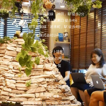
H¹O神田603
・東京メトロ銀座線「神田」駅 徒歩2分
・JR線「神田」駅東口 徒歩4分
・都営新宿線「岩本町」駅 徒歩4分
株式会社Live出版
イベント情報
卒業生の声
コース一覧
講師紹介
5日間チャレンジ
よくあるご質問
会社概要
個人情報保護方針ならびに取扱いについて