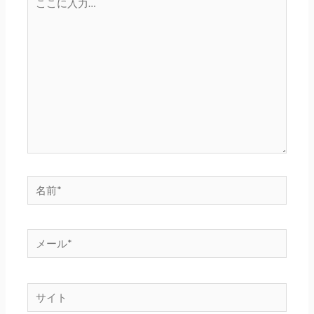
こ
に
入
力…
名
前
*
メ
ー
ル
サ
*
イ