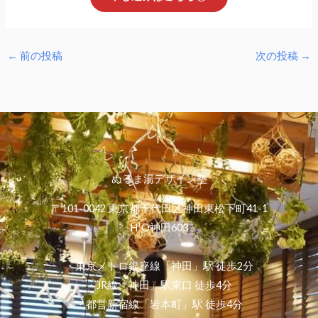
←
前の投稿
次の投稿
→
ぬるま湯デザイン塾
〒101-0042 東京都千代田区神田東松下町41-1
H¹O神田603
・東京メトロ銀座線「神田」駅 徒歩2分
・JR線「神田」駅東口 徒歩4分
・都営新宿線「岩本町」駅 徒歩4分