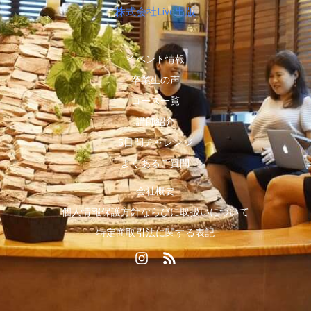
株式会社Live出版
イベント情報
卒業生の声
コース一覧
講師紹介
5日間チャレンジ
よくあるご質問
会社概要
個人情報保護方針ならびに取扱いについて
特定商取引法に関する表記
I
R
n
s
s
s
t
a