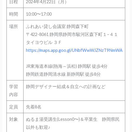
日程
2024年4月22日（月）
時間
10:00〜17:00
場所
ふれあい貸し会議室 静岡森下町
〒422-8061 静岡県静岡市駿河区森下町１−４１
タイヨウビル ３Ｆ
https://maps.app.goo.gl/UNbfWwWJZNzT9NmWA
JR東海道本線(熱海～浜松) 静岡駅 徒歩4分
静岡鉄道静岡清水線 新静岡駅 徒歩8分
学習
静岡デザイナー結成＆自立への計画など
内容
定員
先着8名
対象
ぬるま湯受講生(Lesson0〜)＆卒業生 静岡県民
以外も歓迎♪