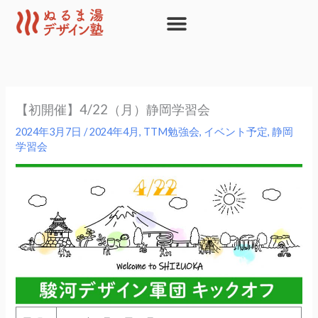
内
容
を
ス
キ
ッ
【初開催】4/22（月）静岡学習会
プ
2024年3月7日
/
2024年4月
,
TTM勉強会
,
イベント予定
,
静岡
学習会