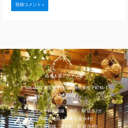
ぬるま湯デザイン塾
〒101-0042 東京都千代田区神田東松下町41-1
H¹O神田603
・東京メトロ銀座線「神田」駅 徒歩2分
・JR線「神田」駅東口 徒歩4分
・都営新宿線「岩本町」駅 徒歩4分