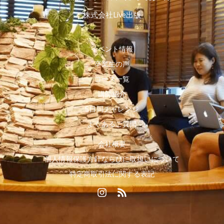
株式会社Live出版
イベント情報
卒業生の声
コース一覧
講師紹介
5日間チャレンジ
よくあるご質問
会社概要
個人情報保護方針ならびに取扱いについて
特定商取引法に関する表記
I
R
n
s
s
s
t