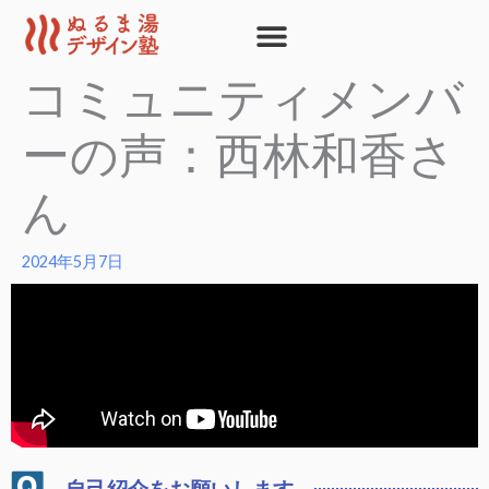
内
容
を
コミュニティメンバ
ス
キ
ーの声：西林和香さ
ッ
プ
ん
2024年5月7日
自己紹介をお願いします。