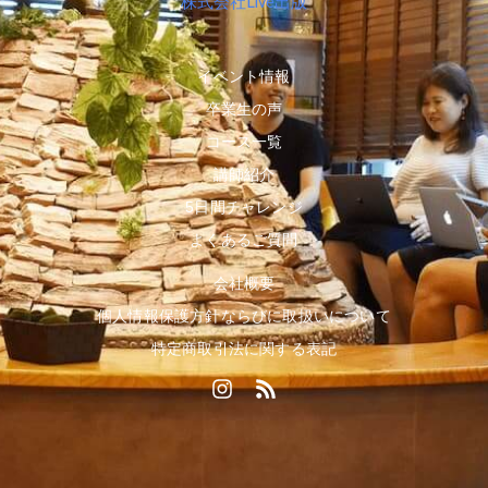
株式会社Live出版
イベント情報
卒業生の声
コース一覧
講師紹介
5日間チャレンジ
よくあるご質問
会社概要
個人情報保護方針ならびに取扱いについて
特定商取引法に関する表記
I
R
n
s
s
s
t
a