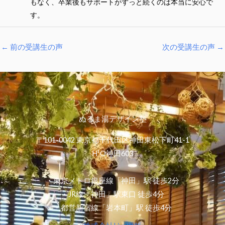
もなく、卒業後もサポートがずっと続くのは本当に安心で
す。
←
前の受講生の声
次の受講生の声
→
ぬるま湯デザイン塾
〒101-0042 東京都千代田区神田東松下町41-1
H¹O神田603
・東京メトロ銀座線「神田」駅 徒歩2分
・JR線「神田」駅東口 徒歩4分
・都営新宿線「岩本町」駅 徒歩4分