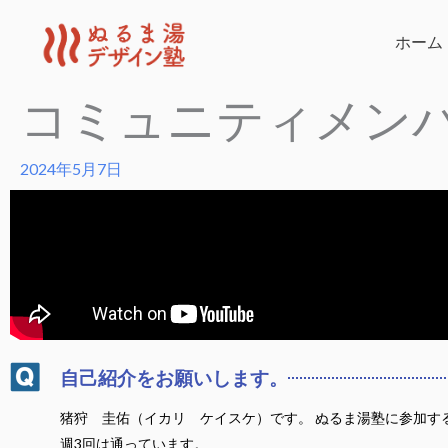
内
容
ホーム
を
コミュニティメン
ス
キ
ッ
2024年5月7日
プ
自己紹介をお願いします。
猪狩 圭佑（イカリ ケイスケ）です。 ぬるま湯塾に参加す
週3回は通っています。