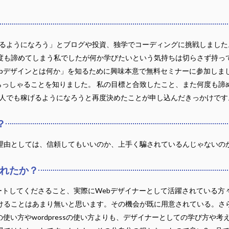
るようになろう」とブログや投資、独学でコーディングに挑戦しました
度も諦めてしまう私でしたが何か学びたいという気持ちは切らさず持っ
bデザインとは何か」を知るために興味本意で無料セミナーに参加しま
っしゃることを知りました。 私の目標と合致したこと、また何度も諦
1人でも稼げるようになろうと再度決めたことが申し込んだきっかけです
？
理由としては、信頼してもいいのか、上手く騙されているんじゃないの
されたか？
トしてくださること、実際にWebデザイナーとして活躍されている方
けることはあまり無いと思います。その機会が既に用意されている。さ
pの使い方やwordpressの使い方よりも、デザイナーとしての学び方や