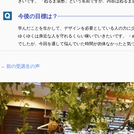
きいです。 「ぬるま湯塾」という名前ですが、内容はぬるま
今後の目標は？
学んだことを生かして、デザインを必要としている人の力に少
ゆくゆくは身近な人を守れるくらい稼いでいきたいです。 ・
でしたが、今回を通して悩んでいた時間が勿体なかったと気づ
←
前の受講生の声
ぬるま湯デザイン塾
〒101-0042 東京都千代田区神田