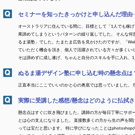
セミナーを知ったきっかけと申し込んだ理由
オーストラリアに住んでいる間に、目標として「1人でも稼げ
果諦めてしまうというパターンの繰り返しでした。 そんな何
るま湯塾」でした。たまたま広告を見かけたのですが、「We
ていただく機会を頂き、個人で活躍されている方々が多くいら
そは諦めずに成し遂げ、ちゃんと自分のスキルを手に入れ、
ぬるま湯デザイン塾に申し込む時の懸念点は
正直本当にここでいいのかと心の奥底では思っていました。 
実際に受講した感想/懸念はどのように払拭
懸念点はすぐに吹き飛びました。講師の方が毎日丁寧にサポー
とは心の支えになりました。 直接数多くの方から生の声を聞
っては宝だと思います。 特に学びになったことはphotosho