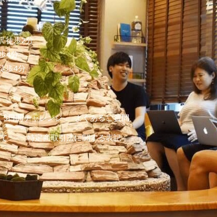
 徒歩2分
歩4分
徒歩4分
5日間チャレンジ
よくあるご質問
て
特定商取引法に関する表記