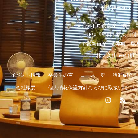
H¹O神田603
・東京メトロ銀座線「神田」駅
・JR線「神田」駅東口 徒
・都営新宿線「岩本町」駅 
株式会社Live出版
イベント情報
卒業生の声
コース一覧
講師紹介
会社概要
個人情報保護方針ならびに取扱いについ
I
R
n
s
s
s
t
a
g
r