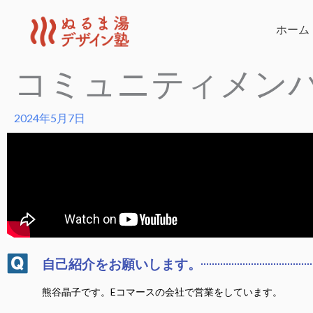
内
容
ホーム
を
コミュニティメン
ス
キ
ッ
2024年5月7日
プ
自己紹介をお願いします。
熊谷晶子です。Eコマースの会社で営業をしています。