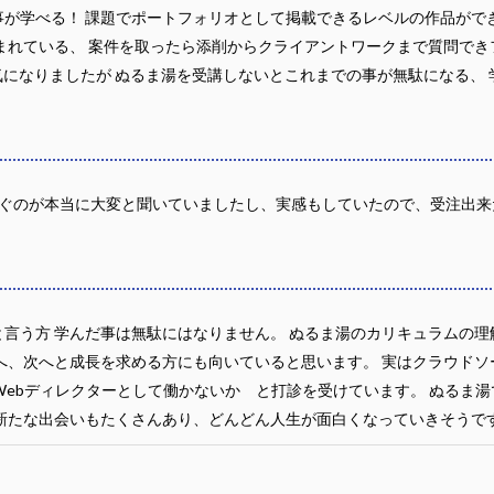
が学べる！ 課題でポートフォリオとして掲載できるレベルの作品がで
まれている、 案件を取ったら添削からクライアントワークまで質問でき
気になりましたが ぬるま湯を受講しないとこれまでの事が無駄になる、
稼ぐのが本当に大変と聞いていましたし、実感もしていたので、受注出来
言う方 学んだ事は無駄にはなりません。 ぬるま湯のカリキュラムの理
へ、次へと成長を求める方にも向いていると思います。 実はクラウド
Webディレクターとして働かないか と打診を受けています。 ぬるま
新たな出会いもたくさんあり、どんどん人生が面白くなっていきそうで