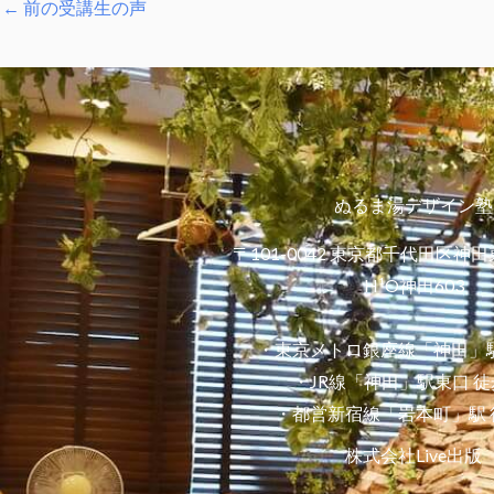
←
前の受講生の声
ぬるま湯デザイン塾
〒101-0042 東京都千代田区神田
H¹O神田603
・東京メトロ銀座線「神田」駅
・JR線「神田」駅東口 徒
・都営新宿線「岩本町」駅 
株式会社Live出版