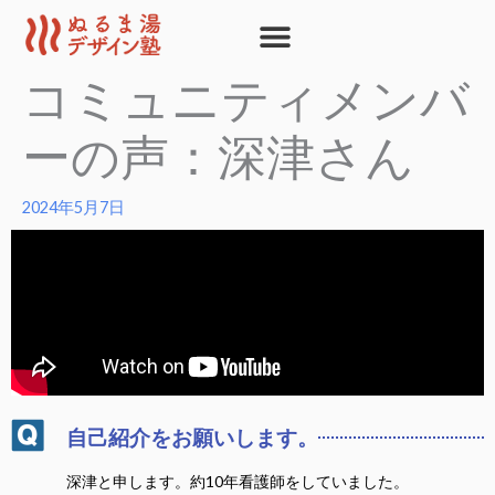
内
容
を
コミュニティメンバ
ス
キ
ーの声：深津さん
ッ
プ
2024年5月7日
自己紹介をお願いします。
深津と申します。約10年看護師をしていました。