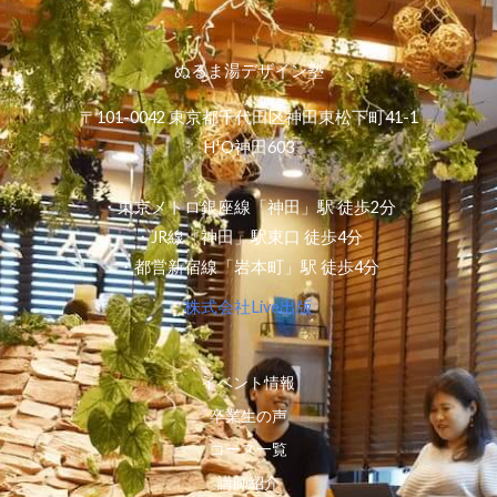
ぬるま湯デザイン塾
〒101-0042 東京都千代田区神田東松下町41-1
H¹O神田603
・東京メトロ銀座線「神田」駅 徒歩2分
・JR線「神田」駅東口 徒歩4分
・都営新宿線「岩本町」駅 徒歩4分
株式会社Live出版
イベント情報
卒業生の声
コース一覧
講師紹介