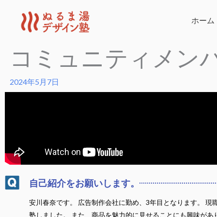
内
容
ホーム
を
コミュニティメン
ス
キ
ッ
2024年5月7日
プ
自己紹介をお願いします。
安川春奈です。 広告制作会社に勤め、3年目となります。 
塾しました。 また、商品を魅力的に見せることにも興味があ