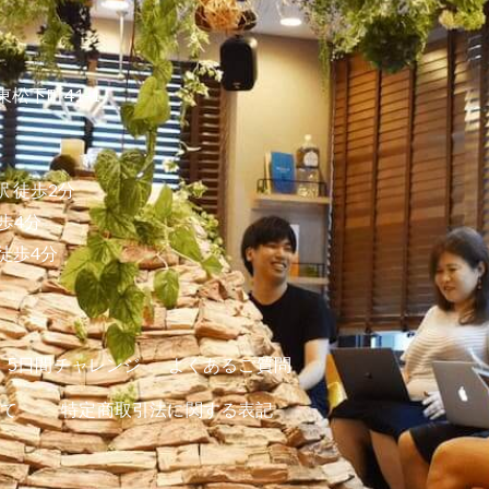
東松下町41-1
 徒歩2分
歩4分
徒歩4分
5日間チャレンジ
よくあるご質問
て
特定商取引法に関する表記