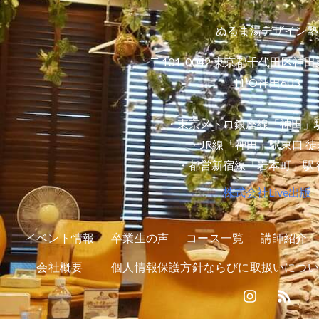
ぬるま湯デザイン塾
〒101-0042 東京都千代田区神田
H¹O神田603
・東京メトロ銀座線「神田」駅
・JR線「神田」駅東口 徒
・都営新宿線「岩本町」駅 
株式会社Live出版
イベント情報
卒業生の声
コース一覧
講師紹介
会社概要
個人情報保護方針ならびに取扱いについ
I
R
n
s
s
s