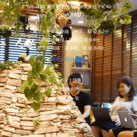
〒101-0042 東京都千代田区神田東松下町41-1
H¹O神田603
・東京メトロ銀座線「神田」駅 徒歩2分
・JR線「神田」駅東口 徒歩4分
・都営新宿線「岩本町」駅 徒歩4分
株式会社Live出版
イベント情報
卒業生の声
コース一覧
講師紹介
5日間チャレンジ
よくあるご質問