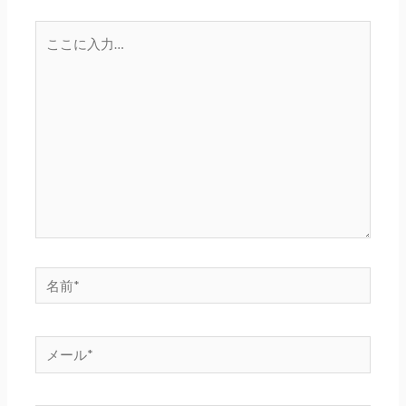
こ
こ
に
入
力…
名
前
*
メ
ー
ル