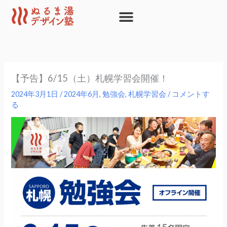
内
容
を
ス
キ
ッ
【予告】6/15（土）札幌学習会開催！
プ
2024年3月1日
/
2024年6月
,
勉強会
,
札幌学習会
/
コメントす
る