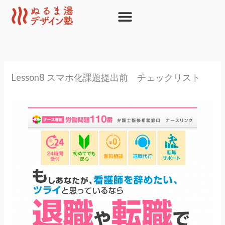
内
容
を
ス
キ
ッ
Lesson8 スマホ化課題提出前 チェックリスト
プ