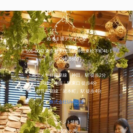
ぬるま湯デザイン塾
〒101-0042 東京都千代田区神田東松下町41-1
H¹O神田603
・東京メトロ銀座線「神田」駅 徒歩2分
・JR線「神田」駅東口 徒歩4分
・都営新宿線「岩本町」駅 徒歩4分
株式会社Live出版
イベント情報
卒業生の声