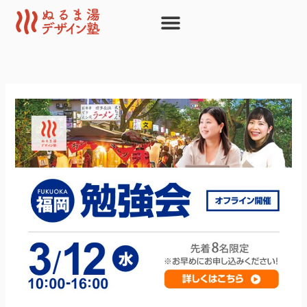
内
容
を
ス
キ
ッ
プ