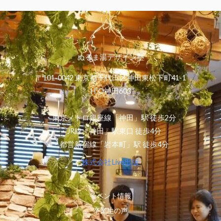
ぬるま湯デザイン塾
〒101-0042 東京都千代田区神田東松下町41-1
H¹O神田603
・東京メトロ銀座線「神田」駅 徒歩2分
・JR線「神田」駅東口 徒歩4分
・都営新宿線「岩本町」駅 徒歩4分
株式会社Live出版
イベント情報
卒業生の声