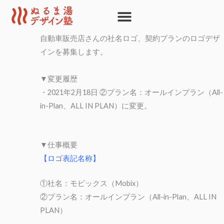
内
容
を
自動車販売店さんの社名ロゴ、契約プランのロゴデザ
ス
インを募集します。
キ
ッ
▼変更履歴
プ
・2021年2月18日 ②プラン名：オールインプラン（All-
in-Plan、ALL IN PLAN）に変更。
▼仕事概要
【ロゴ表記名称】
①社名：モビックス（Mobix）
②プラン名：オールインプラン（All-in-Plan、ALL IN
PLAN）