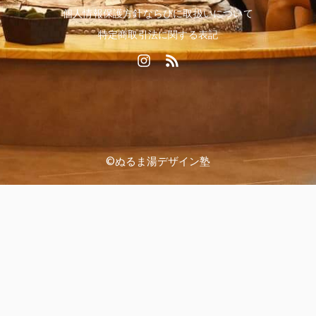
個人情報保護方針ならびに取扱いについて
特定商取引法に関する表記
I
R
n
s
s
s
t
a
g
r
a
©ぬるま湯デザイン塾
m