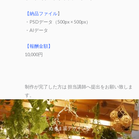
【納品ファイル
】
・PSDデータ（500px × 500px）
・AIデータ
【報酬金額】
10,000円
制作が完了した方は 担当講師へ提出をお願い致しま
す。
ぬるま湯デザイン塾