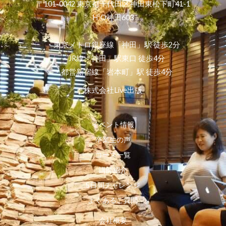
〒101-0042 東京都千代田区神田東松下町41-1
H¹O神田603
・東京メトロ銀座線「神田」駅 徒歩2分
・JR線「神田」駅東口 徒歩4分
・都営新宿線「岩本町」駅 徒歩4分
株式会社Live出版
イベント情報
卒業生の声
コース一覧
講師紹介
5日間チャレンジ
よくあるご質問
会社概要