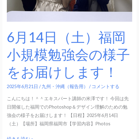
勉
強
会
の
6月14日（土）福岡
様
子
小規模勉強会の様子
を
お
をお届けします！
届
け
し
2025年6月21日
/
九州・沖縄（報告用）
/
コメントする
ま
こんにちは！＾＾エキスパート講師の米澤です！ 今回は先
す！
日開催した福岡でのPhotoshop＆デザイン理解のための勉
強会の様子をお届けします！ 【日程】2025年6月14日
（土）【場所】福岡県福岡市【学習内容】Photos
続きを読む »