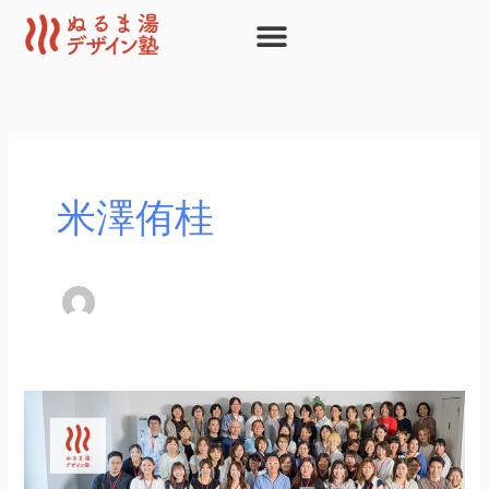
内
容
を
ス
キ
ッ
プ
米澤侑桂
11
月
1