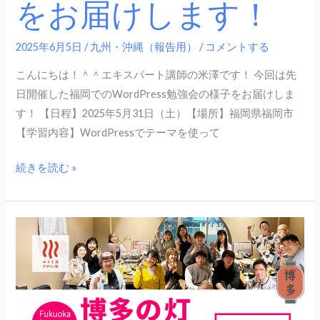
をお届けします！
様
子
を
2025年6月5日
/
九州・沖縄（報告用）
/
コメントする
お
こんにちは！＾＾エキスパート講師の米澤です！ 今回は先
届
日開催した福岡でのWordPress勉強会の様子をお届けしま
け
す！ 【日程】2025年5月31日（土）【場所】福岡県福岡市
し
【学習内容】WordPressでテーマを使って
ま
す！
続きを読む »
7
月
26
日
（土）