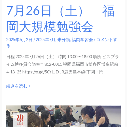
強
7月26日（土） 福
会
岡大規模勉強会
2025年6月2日
/
2025年7月
,
未分類
,
福岡学習会
/
コメントす
る
日程 2025年7月26日（土） 時間 13:00〜18:00 場所 ビズプラ
イム博多貸会議室〒812-0011 福岡県福岡市博多区博多駅前
4-18−25 https://x.gd/5CrLJD JR鹿児島本線(下関・門
続きを読む »
6
月
14