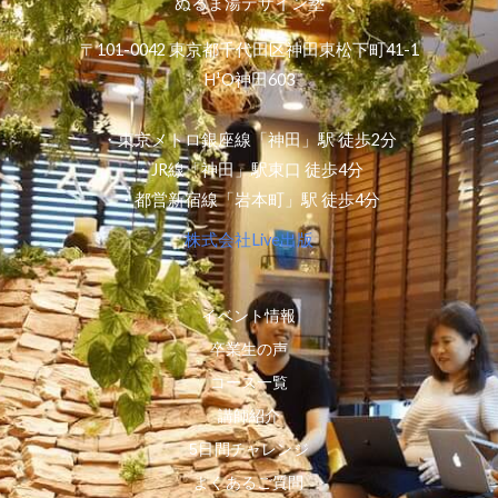
ぬるま湯デザイン塾
〒101-0042 東京都千代田区神田東松下町41-1
H¹O神田603
・東京メトロ銀座線「神田」駅 徒歩2分
・JR線「神田」駅東口 徒歩4分
・都営新宿線「岩本町」駅 徒歩4分
株式会社Live出版
イベント情報
卒業生の声
コース一覧
講師紹介
5日間チャレンジ
よくあるご質問