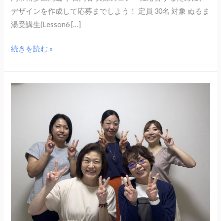
デザインを作成して応募までしよう！ 定員 30名 対象 ぬるま
湯受講生(Lesson6 […]
続きを読む »
6
月
14
日
（土）
福
岡
小
規
模