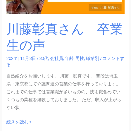
業
生
の
川藤彰真さん 卒業
声
生の声
2024年11月3日
/
30代
,
会社員
,
年齢
,
男性
,
職業別
/
コメントす
る
自己紹介をお願いします。 川藤 彰真です。 普段は埼玉
県・東京都にて介護関連の営業の仕事を行っております。
これまでの仕事では営業職が多いものの、技術職含めてい
くつもの業種を経験しておりました。 ただ、収入が上がら
ない状
続きを読む »