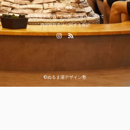
会社概要
個人情報保護方針ならびに取扱いについて
特定商取引法に関する表記
I
R
n
s
s
s
t
a
g
r
a
©ぬるま湯デザイン塾
m