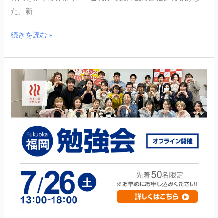
た、新
続きを読む »
7
月
26
日
（土）
福
岡
大
規
模
勉