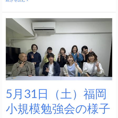
5
月
31
日
（土）
福
岡
小
規
模
5月31日（土）福岡
勉
強
小規模勉強会の様子
会
の