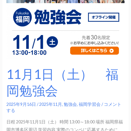
日
（土）
福
岡
勉
強
会
11月1日（土） 福
岡勉強会
2025年9月16日
/
2025年11月
,
勉強会
,
福岡学習会
/
コメント
する
日程 2025年11月1日（土） 時間 13:00～18:00 場所 福岡県福
岡市博多区周辺 学習内容 実際のコンペに応募するために、