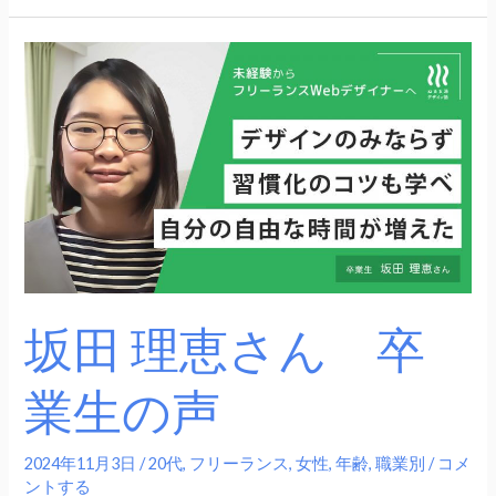
坂
田
理
恵
さ
ん
卒
業
生
の
坂田 理恵さん 卒
声
業生の声
2024年11月3日
/
20代
,
フリーランス
,
女性
,
年齢
,
職業別
/
コメ
ントする