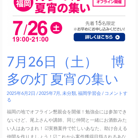
博
多
の
灯
夏
宵
の
7月26日（土） 博
集
い
多の灯 夏宵の集い
2025年6月2日
/
2025年7月
,
未分類
,
福岡学習会
/
コメントす
る
福岡の地でオフライン懇親会を開催！勉強会には参加でき
ないけど、尾上さんや講師、同じ仲間と一緒にお酒飲みた
い人はあつまれ！ ☑︎実務案件で忙しいあなた、助け合える
仲間を作りましょう！☑︎これから案件獲得目指されるあな