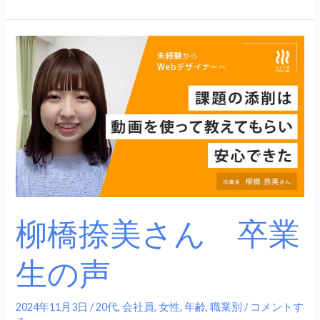
柳
橋
捺
美
さ
ん
卒
業
生
の
柳橋捺美さん 卒業
声
生の声
2024年11月3日
/
20代
,
会社員
,
女性
,
年齢
,
職業別
/
コメントす