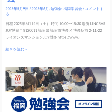
会
2025年5月9日
/
2025年6月
,
勉強会
,
福岡学習会
/
コメントす
る
日程 2025年6月14日（土） 時間 10:00〜15:30 場所 LINCRAS
JOY博多〒8120011 福岡県 福岡市博多区 博多駅前 2-11-22
ライオンズマンションJOY博多 https://www.i
続きを読む »
5
月
31
日
（土）
福
岡