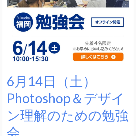
日
（土）
Photoshop
＆
デ
ザ
イ
ン
理
6月14日（土）
解
の
Photoshop＆デザイ
た
め
ン理解のための勉強
の
勉
会
強