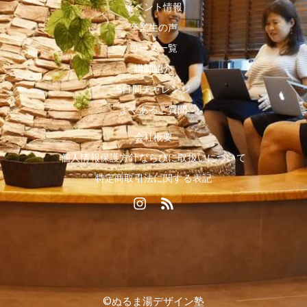
イベント情報
卒業生の声
コース一覧
講師紹介
5日間チャレンジ
よくあるご質問
会社概要
個人情報保護方針ならびに取扱いについて
特定商取引法に関する表記
I
R
n
s
s
s
t
a
g
r
a
©ぬるま湯デザイン塾