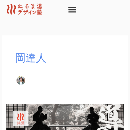
内
容
を
ス
キ
ッ
プ
岡達人
12
月
6