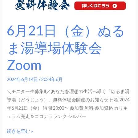
導
場
体
6月21日（金）ぬる
験
会
ま湯導場体験会
Zoom
Zoom
2024年6月14日
/
2024年6月
＼モニター生募集‼／あなたを理想の生活へ導く「ぬるま湯
導場（どうじょう）」無料体験会開催のお知らせ 日程 2024
年6月21日（金） 時間 20:00〜 参加費 無料 参加資格 カリキ
ュラム完走＆ココナラランク シルバー
続きを読む »