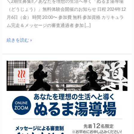
＼2期生募集‼／あなたを理想の生活へ導く「ぬるま湯導場
（どうじょう）」無料体験会開催のお知らせ 日程 2024年12
月6日（金） 時間 20:00〜 参加費 無料 参加資格 カリキュラ
ム完走＆メッセージの審査通過者 参加 […]
続きを読む »
6
月
21
日
（金）
ぬ
る
ま
湯