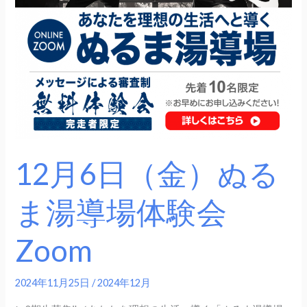
日
（金）
ぬ
る
ま
湯
導
場
体
12月6日（金）ぬる
験
会
ま湯導場体験会
Zoom
Zoom
2024年11月25日
/
2024年12月