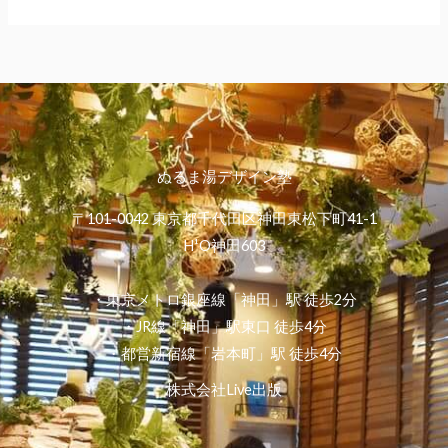
ぬるま湯デザイン塾
〒101-0042 東京都千代田区神田東松下町41-1
H¹O神田603
・東京メトロ銀座線「神田」駅 徒歩2分
・JR線「神田」駅東口 徒歩4分
・都営新宿線「岩本町」駅 徒歩4分
株式会社Live出版